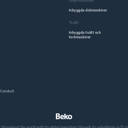
Diskmaskiner
Inbyggda diskmaskiner
Tvätt
Inbyggda tvätt och
torkmaskiner
 Conduct
oughout the world with its global operations through its subsidiaries in 57 coun