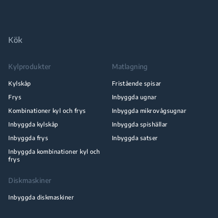
Kök
Kylprodukter
Matlagning
Kylskåp
Fristående spisar
Frys
Inbyggda ugnar
Kombinationer kyl och frys
Inbyggda mikrovågsugnar
Inbyggda kylskåp
Inbyggda spishällar
Inbyggda frys
Inbyggda satser
Inbyggda kombinationer kyl och
frys
Diskmaskiner
Inbyggda diskmaskiner