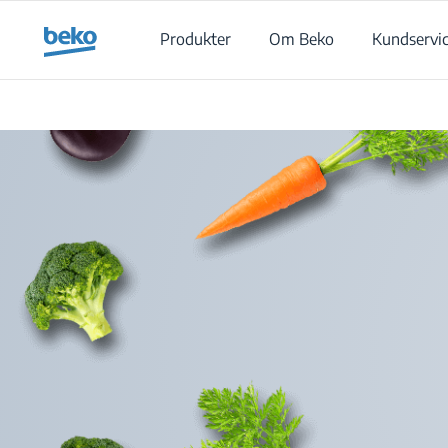
Main content starts here
Produkter
Om Beko
Kundservi