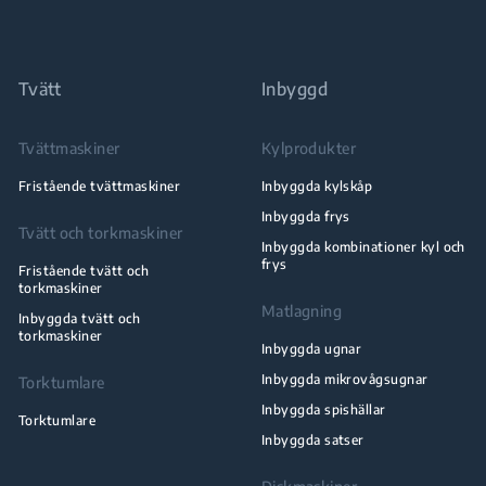
Tvätt
Inbyggd
Tvättmaskiner
Kylprodukter
Fristående tvättmaskiner
Inbyggda kylskåp
Inbyggda frys
Tvätt och torkmaskiner
Inbyggda kombinationer kyl och
frys
Fristående tvätt och
torkmaskiner
Matlagning
Inbyggda tvätt och
torkmaskiner
Inbyggda ugnar
Inbyggda mikrovågsugnar
Torktumlare
Inbyggda spishällar
Torktumlare
Inbyggda satser