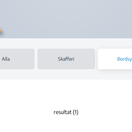
Alla
Skafferi
Bordsy
resultat (1)