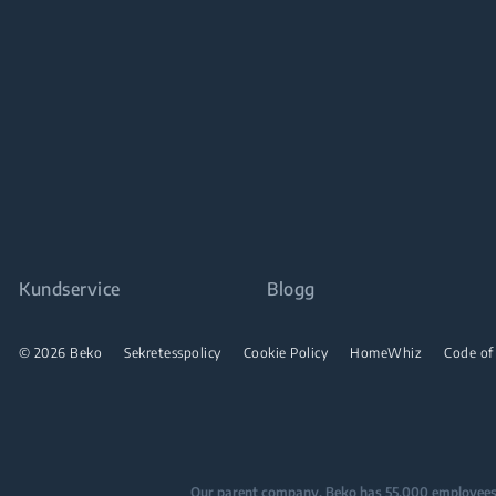
Kundservice
Blogg
© 2026 Beko
Sekretesspolicy
Cookie Policy
HomeWhiz
Code of
Our parent company, Beko has 55,000 employees thr