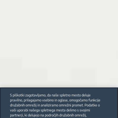
S piškotki zagotavljamo, da naše spletno mesto deluje
pravilno, prilagajamo vsebino in oglase, omogočamo funkcije
družabnih omrežij in analiziramo omrežni promet. Podatke o
vaši uporabi našega spletnega mesta delimo s svojimi
partnerji, ki delujejo na področjih družabnih omrežij,