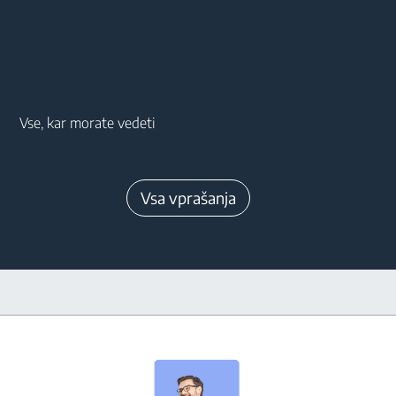
Main content starts here
Vse, kar morate vedeti
Vsa vprašanja