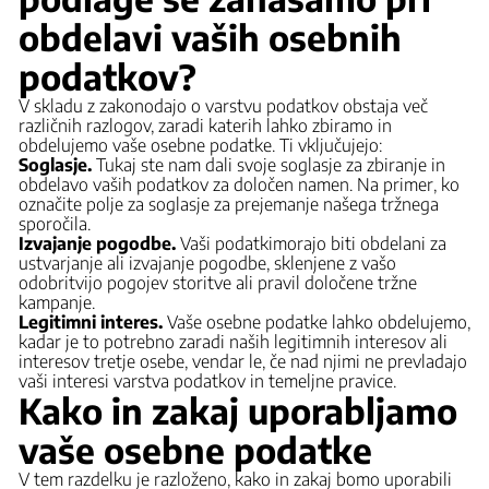
obdelavi vaših osebnih
podatkov?
V skladu z zakonodajo o varstvu podatkov obstaja več
različnih razlogov, zaradi katerih lahko zbiramo in
obdelujemo vaše osebne podatke. Ti vključujejo:
Soglasje.
Tukaj ste nam dali svoje soglasje za zbiranje in
obdelavo vaših podatkov za določen namen. Na primer, ko
označite polje za soglasje za prejemanje našega tržnega
sporočila.
Izvajanje pogodbe.
Vaši podatki
morajo biti obdelani za
ustvarjanje ali izvajanje pogodbe, sklenjene z vašo
odobritvijo pogojev storitve ali pravil določene tržne
kampanje.
Legitimni interes.
Vaše osebne podatke lahko obdelujemo,
kadar je to potrebno zaradi naših legitimnih interesov ali
interesov tretje osebe, vendar le, če nad njimi ne prevladajo
vaši interesi varstva podatkov in temeljne pravice.
Kako in zakaj uporabljamo
vaše osebne podatke
V tem razdelku je razloženo, kako in zakaj bomo uporabili