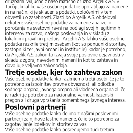
družbami, vključno z našo matično družbo Arçelik A.S. v
Turčiji, ki lahko vaše osebne podatke uporabljajo za namene
in na način, ki je skladen s podatki, določenimi v tem
obvestilu o zasebnosti. Zlasti bo Arçelik A.S. obdeloval
nekatere vaše osebne podatke za namene analize in
poročanja na svetovni ravni na podlagi svojih legitimnih
interesov za razvoj našega poslovanja in v skladu z
lokalnimi pravili in predpisi. Arçelik A.S. lahko vaše osebne
podatke razkrije tretjim osebam (kot so ponudniki storitev,
zastopniki ter javni organi in institucije), kadar je potrebno,
da Arçelik A.S. zakonito izvaja svoje poslovne dejavnosti v
skladu z zgoraj navedenimi nameni in kot to zahteva in
dovoljuje veljavna zakonodaja.
Tretje osebe, kjer to zahteva zakon
Vaše osebne podatke lahko razkrijemo tretji osebi, če je to
potrebno za izpolnitev pravne obveznosti ali odločbe
sodnega organa, javnega organa ali vladnega organa ali če
je razkritje potrebno za nacionalno varnost, kazenski
pregon ali druga vprašanja pomembnega javnega interesa.
Poslovni partnerji
Vaše osebne podatke lahko delimo z našimi poslovnimi
partnerji za njihove lastne namene, če je to potrebno za
zagotavljanje izdelkov in storitev za vas.
Vaše osebne podatke lahko posredujemo tudi tretjim