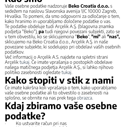
Vaše osebne podatke nadzoruje
Beko Croatia d.o.o.
s
sedežem na naslovu Slavonska avenija 1/C 10000 Zagreb,
Hrvaška. To pomeni, da smo odgovorni za odločanje o tem,
kako hranimo in uporabljamo določene podatke o vas.
Te podatke obdeluje tudi Arçelik A.Ş. (blagovna znamka
podjetja "Beko"),
pa
tudi njegovi povezani subjekti, zato se
v tem obvestilu, ko se sklicujemo
na "
Beko
",
"mi"
ali
"nas",
sklicujemo na Beko Croatia d.o.o., Arçelik A.Ş. in naše
povezane subjekte, ki sodelujejo pri obdelavi vaših osebnih
podatkov.
Več informacij o Arçelik A.S. najdete na spletni strani
Arçelik
tukaj
. Če imate vprašanja o postopkih obdelave
našega matičnega podjetja Arçelik A.Ş., si lahko njihovo
politiko zasebnosti ogledate
tukaj
.
Kako stopiti v stik z nami
Če imate kakršna koli vprašanja o tem, kako uporabljamo
vaše osebne podatke ali to obvestilo o zasebnosti na
splošno, se obrnite na nas prek tega
obrazca
.
Kdaj zbiramo vaše osebne
podatke?
· Ko ustvarite račun pri nas