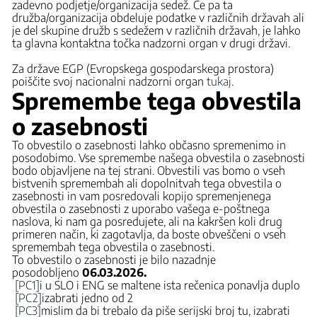
zadevno podjetje/organizacija sedež. Če pa ta
družba/organizacija obdeluje podatke v različnih državah ali
je del skupine družb s sedežem v različnih državah, je lahko
ta glavna kontaktna točka nadzorni organ v drugi državi.
Za države EGP (Evropskega gospodarskega prostora)
poiščite svoj nacionalni nadzorni organ
tukaj
.
Spremembe tega obvestila
o zasebnosti
To obvestilo o zasebnosti lahko občasno spremenimo in
posodobimo. Vse spremembe našega obvestila o zasebnosti
bodo objavljene na tej strani. Obvestili vas bomo o vseh
bistvenih spremembah ali dopolnitvah tega obvestila o
zasebnosti in vam posredovali kopijo spremenjenega
obvestila o zasebnosti z uporabo vašega e-poštnega
naslova, ki nam ga posredujete, ali na kakršen koli drug
primeren način, ki zagotavlja, da boste obveščeni o vseh
spremembah tega obvestila o zasebnosti.
To obvestilo o zasebnosti je bilo nazadnje
posodobljeno
06.03.2026.
[PC1]
i u SLO i ENG se maltene ista rečenica ponavlja duplo
[PC2]
izabrati jedno od 2
[PC3]
mislim da bi trebalo da piše serijski broj tu, izabrati