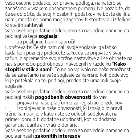
vaše osebne podatke, ter pravna podlaga, na katero se
zanašamo v vsakem posameznem primeru. Ne pozabite, da
če se odločite, da svojih osebnih podatkov ne boste delili z
nami, morda ne bomo mogli zagotoviti storitev ali izdelkov,
ki ste jih zahtevali.
Vaše osebne podatke obdelujemo za naslednje namene na
podlagi vašega
soglasja
:
· za pošiljanje tržnih sporočil.
Upoštevajte: Če ste nam dali svoje soglasje, ga lahko
kadarkoli pozneje prekličete tako, da se prijavite v svoj
račun in spremenite svoje tržne nastavitve ali se obrnete na
nas s pomočjo podrobnosti, navedenih v razdelku "
Kako
stopiti v stik z nami
". To ne bo vplivalo na našo zmožnost,
da se zanašamo na vaše soglasje za kakršno koli obdelavo,
ki je potekala na tej podlagi, preden ste umaknili svoje
soglasje.
Vaše osebne podatke obdelujemo za naslednje namene na
podlagi naših
pogodbenih obveznosti
do vas:
· prijava na našo platformo za registracijo izdelkov;
· izpolnjevanje naše obveznosti, ki izhajajo iz pravil
tržne kampanje, v kateri ste se odločili sodelovati, na
primer: ponuditi dodatne ugodnosti, kot so dodatna
garancija, darila ali vračilo denarja.
Vaše osebne podatke obdelujemo za naslednje namene na
podlagi naših
zakonitih interesov
: