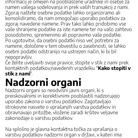
informacij je omejen na pooblaščene uradnike in osebje za
namen vašega sodelovanja in prek vaših transakcij z nami.
Zgoraj naštete osebne podatke lahko organiziramo ali
konsolidiramo, da nam omogočajo uporabo podatkov za
zgoraj navedene namene. Prav tako lahko pridobimo vse
vaše shranjene podatke za iste namene ter na vašo zahtevo
posodobimo, spremenimo ali popravimo vaše podatke.
Po ugotovitvi, da osebni podatki niso več potrebni za
namene, določene v tem obvestilu o zasebnosti, se lahko
osebni podatki odstranijo na ustrezen način, ki bi bil
nepopravljiv.
Če želite uveljaviti svoje pravice, stopite v stik z nami prek
kontaktnih podatkov,
navedenih v
razdelku "
Kako stopiti v
stik z nami
".
Nadzorni organi
Nadzorni organi so neodvisni javni organi, ki s
preiskovalnimi in korektivnimi pooblastili nadzorujejo
uporabo zakona o varstvu podatkov. Zagotavljajo
strokovne nasvete o vprašanjih varstva podatkov in
obravnavajo pritožbe, vložene zaradi kršitev veljavne
zakonodaje o varstvu podatkov.
Na splošno je glavna kontaktna točka za vprašanja o
varstvu podatkov nadzorni organ v državi, v kateri ima