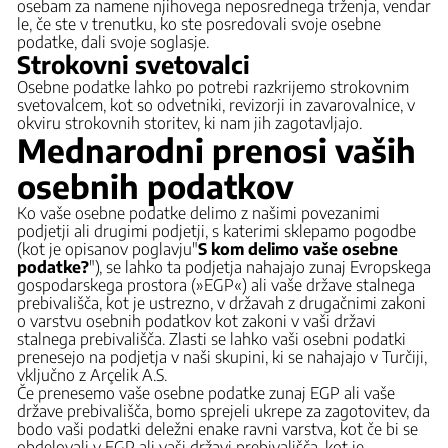
osebam za namene njihovega neposrednega trženja, vendar
le, če ste v trenutku, ko ste posredovali svoje osebne
podatke, dali svoje soglasje.
Strokovni svetovalci
Osebne podatke lahko po potrebi razkrijemo strokovnim
svetovalcem, kot so odvetniki, revizorji in zavarovalnice, v
okviru strokovnih storitev, ki nam jih zagotavljajo.
Mednarodni prenosi vaših
osebnih podatkov
Ko vaše osebne podatke delimo z našimi povezanimi
podjetji ali drugimi podjetji, s katerimi sklepamo pogodbe
(kot je opisano
v poglavju
"
S kom delimo vaše osebne
podatke?
"), se lahko ta podjetja nahajajo zunaj Evropskega
gospodarskega prostora (»EGP«) ali vaše države stalnega
prebivališča, kot je ustrezno, v državah z drugačnimi zakoni
o varstvu osebnih podatkov kot zakoni v vaši državi
stalnega prebivališča. Zlasti se lahko vaši osebni podatki
prenesejo na podjetja v naši skupini, ki se nahajajo v Turčiji,
vključno z Arçelik A.S.
Če prenesemo vaše osebne podatke zunaj EGP ali vaše
države prebivališča, bomo sprejeli ukrepe za zagotovitev, da
bodo vaši podatki deležni enake ravni varstva, kot če bi se
obdelovali v EGP ali vaši državi prebivališča, kot je