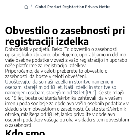
/
Global Product Registartion Privacy Notice
Obvestilo o zasebnosti pri
registraciji izdelka
Dobrodošli v podjetju Beko. To obvestilo o zasebnosti
opisuje, kako zbiramo, obdelujemo, uporabljamo in delimo
vaše osebne podatke v zvezi z vašo registracijo in uporabo
naše platforme za registracijo izdelkov.
Priporočamo, da v celoti preberete to obvestilo o
zasebnosti, da boste v celoti obveščeni.
Upoštevajte, da so naši izdelki in storitve namenjeni
osebam, starejšim od 18 let. Naši izdelki in storitve so
namenjeni osebam, starejšim od 18 let.
[PC1]
Če ste mlajši
od 18 let, boste od starša/skrbnika zahtevali, da v vašem
imenu poda soglasje za obdelavo vaših osebnih podatkov v
skladu s tem obvestilom o zasebnosti. Če ste starš/skrbnik
otroka, mlajšega od 18 let, lahko privolite v obdelavo
osebnih podatkov vašega otroka v skladu s tem obvestilom
o zasebnosti.
Kdo smo