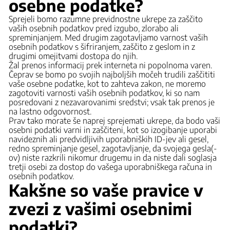
osebne podatke?
Sprejeli bomo razumne previdnostne ukrepe za zaščito
vaših osebnih podatkov pred izgubo, zlorabo ali
spreminjanjem. Med drugim zagotavljamo varnost vaših
osebnih podatkov s šifriranjem, zaščito z geslom in z
drugimi omejitvami dostopa do njih.
Žal prenos informacij prek interneta ni popolnoma varen.
Čeprav se bomo po svojih najboljših močeh trudili zaščititi
vaše osebne podatke, kot to zahteva zakon, ne moremo
zagotoviti varnosti vaših osebnih podatkov, ki so nam
posredovani z nezavarovanimi sredstvi; vsak tak prenos je
na lastno odgovornost.
Prav tako morate še naprej sprejemati ukrepe, da bodo vaši
osebni podatki varni in zaščiteni, kot so izogibanje uporabi
navideznih ali predvidljivih uporabniških ID-jev ali gesel,
redno spreminjanje gesel, zagotavljanje, da svojega gesla(-
ov) niste razkrili nikomur drugemu in da niste dali soglasja
tretji osebi za dostop do vašega uporabniškega računa in
osebnih podatkov.
Kakšne so vaše pravice v
zvezi z vašimi osebnimi
podatki?