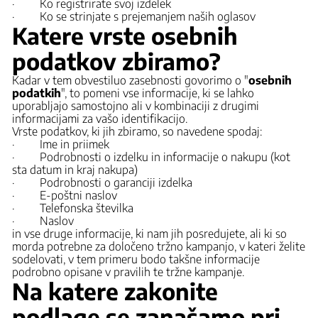
· Ko registrirate svoj izdelek
· Ko se strinjate s prejemanjem naših oglasov
Katere vrste osebnih
podatkov zbiramo?
Kadar v tem obvestilu
o zasebnosti govorimo o "
osebnih
podatkih
", to pomeni vse informacije, ki se lahko
uporabljajo samostojno ali v kombinaciji z drugimi
informacijami za vašo identifikacijo.
Vrste podatkov, ki jih zbiramo, so navedene spodaj:
· Ime in priimek
· Podrobnosti o izdelku in informacije o nakupu (kot
sta datum in kraj nakupa)
· Podrobnosti o garanciji izdelka
· E-poštni naslov
· Telefonska številka
· Naslov
in vse druge informacije, ki nam jih posredujete, ali ki so
morda potrebne za določeno tržno kampanjo, v kateri želite
sodelovati, v tem primeru bodo takšne informacije
podrobno opisane v pravilih te tržne kampanje.
Na katere zakonite
podlage se zanašamo pri