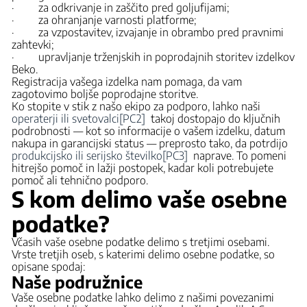
· za odkrivanje in zaščito pred goljufijami;
· za ohranjanje varnosti platforme;
· za vzpostavitev, izvajanje in obrambo pred pravnimi
zahtevki;
· upravljanje trženjskih in poprodajnih storitev izdelkov
Beko.
Registracija vašega izdelka nam pomaga, da vam
zagotovimo boljše poprodajne storitve.
Ko stopite v stik z našo ekipo za podporo, lahko naši
operaterji ili svetovalci
[PC2]
takoj dostopajo do ključnih
podrobnosti — kot so informacije o vašem izdelku, datum
nakupa in garancijski status — preprosto tako, da potrdijo
produkcijsko ili serijsko številko
[PC3]
naprave. To pomeni
hitrejšo pomoč in lažji postopek, kadar koli potrebujete
pomoč ali tehnično podporo.
S kom delimo vaše osebne
podatke?
Včasih vaše osebne podatke delimo s tretjimi osebami.
Vrste tretjih oseb, s katerimi delimo osebne podatke, so
opisane spodaj:
Naše podružnice
Vaše osebne podatke lahko delimo z našimi povezanimi