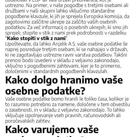
ustrezno. Na primer, v naše pogodbe s tretjimi osebami ali
družbami v naši skupini lahko vključimo standardne
pogodbene klavzule, ki jih je sprejela Evropska komisija, da
zagotovimo zaščitne ukrepe za zaščito vaših osebnih
podatkov. Za več informacij o posebnih ukrepih, ki smo jih
sprejeli, stopite v stik z nami prek podrobnosti v razdelku
"
Kako stopiti v stik z nami
".
Upoštevajte, da lahko Arçelik A.S. vaše osebne podatke še
naprej posreduje tretjim osebam, ki se nahajajo v državah,
ki ne zagotavljajo ustrezne ravni varstva podatkov. Takšni
prenosi bodo izvedeni v skladu z veljavno zakonodajo,
vključno s pogodbenimi zahtevami, kjer je to primerno,
določenimi v standardnih pogodbenih klavzulah.
Kako dolgo hranimo vaše
osebne podatke?
Vaše osebne podatke bomo hranili le toliko časa, kolikor je
to razumno potrebno za namene, določene v tem obvestilu
o zasebnosti, in v skladu z veljavno zakonodajo. To lahko
vključuje izpolnjevanje vseh pravnih, računovodskih ali
poročevalskih zahtev.
Kako varujemo vaše