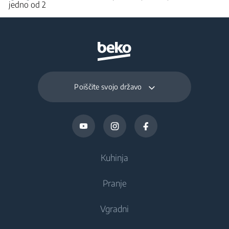
jedno od 2
Poiščite svojo državo
Kuhinja
Pranje
Hlajenje
Vgradni
Hladilniki
Pralni stroji