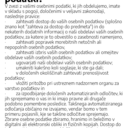
V zvezi z vašimi osebnimi podatki, ki jih obdelujemo, imate
v skladu s pogoji, določenimi v veljavni zakonodaji,
naslednje pravice:
· zahtevati dostop do vaših osebnih podatkov (splošno
znano kot "zahteva za dostop do predmeta") in do
nekaterih dodatnih informacij o naši obdelavi vaših osebnih
podatkov, za katere je to obvestilo o zasebnosti namenjeno,
· zahtevati popravek morebitnih netočnih ali
nepopolnih osebnih podatkov,
· zahtevati izbris vaših osebnih podatkov ali omejitev
obdelave vaših osebnih podatkov;
· ugovarjati naši obdelavi vaših osebnih podatkov;
· umakniti kakršno koli soglasje, ki ste ga dali;
· v določenih okoliščinah zahtevati prenosljivost
podatkov;
· vložiti pritožbo pri ustreznem nadzornem organu za
varstvo podatkov in
· za izpodbijanje določenih avtomatiziranih odločitev, ki
jih sprejemamo o vas in ki imajo pravne ali drugače
podobno pomembne posledice. Takšnega avtomatiziranega
odločanja običajno ne izvajamo, vendar bomo v tem
primeru pojasnili, kje se takšne odločitve sprejemajo.
Zbrane osebne podatke zbiramo, hranimo in beležimo v
digitalni ali elektronski obliki in fizičnih kopijah. Dostop do