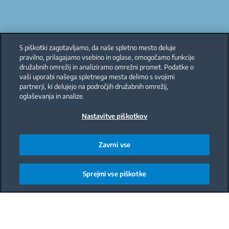
S piškotki zagotavljamo, da naše spletno mesto deluje
pravilno, prilagajamo vsebino in oglase, omogočamo funkcije
družabnih omrežij in analiziramo omrežni promet. Podatke o
vaši uporabi našega spletnega mesta delimo s svojimi
partnerji, ki delujejo na področjih družabnih omrežij,
oglaševanja in analize.
Nastavitve piškotkov
Zavrni vse
Sprejmi vse piškotke
Main content starts here
Brez zmrzali,