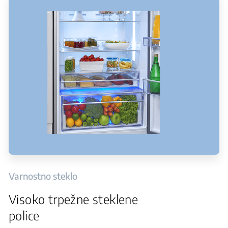
Varnostno steklo
Visoko trpežne steklene
police