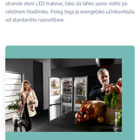
stranski steni LED trakove, tako da lahko jasno vidite po
celotnem hladilniku. Poleg tega je energetsko učinkovitejša
od standardne razsvetljave.