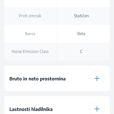
Proti zmrzali
Statičen
Barva
Bela
Noise Emission Class
C
Bruto in neto prostornina
Total Gross Volume
135 L
Lastnosti hladilnika