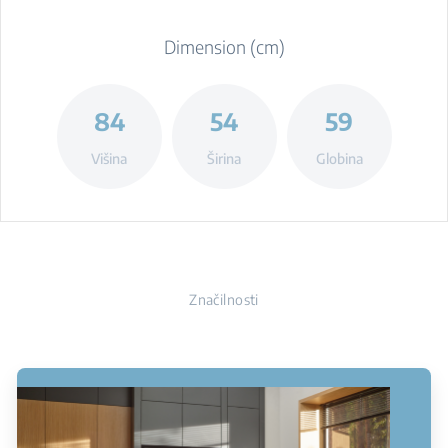
Dimension (cm)
84
54
59
Višina
Širina
Globina
Značilnosti