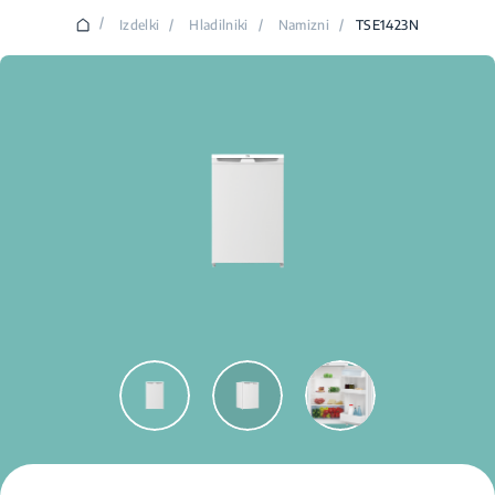
/
Izdelki
/
Hladilniki
/
Namizni
/
TSE1423N