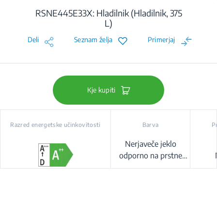
RSNE445E33X: Hladilnik (Hladilnik, 375
L)
Deli
Seznam želja
Primerjaj
Kje kupiti
Razred energetske učinkovitosti
Barva
P
Nerjaveče jeklo
odporno na prstne
odtise