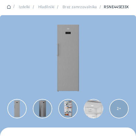
/
Izdelki
/
Hladilniki
/
Brez zamrzovalnika
/
RSNE445E33X
2