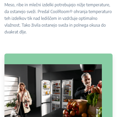
Meso, ribe in mlečni izdelki potrebujejo nižje temperature,
da ostanejo sveži. Predal CoolRoom® ohranja temperaturo
teh izdelkov tik nad lediščem in vzdržuje optimalno
vlažnost. Tako živila ostanejo sveža in polnega okusa do
dvakrat dlje.