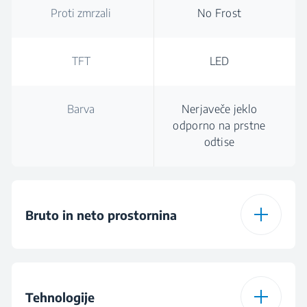
Proti zmrzali
No Frost
TFT
LED
Barva
Nerjaveče jeklo
odporno na prstne
odtise
Bruto in neto prostornina
Total Gross Volume
445 L
Tehnologije