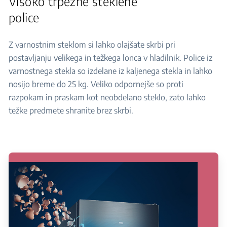
Visoko trpežne steklene
police
Z varnostnim steklom si lahko olajšate skrbi pri
postavljanju velikega in težkega lonca v hladilnik. Police iz
varnostnega stekla so izdelane iz kaljenega stekla in lahko
nosijo breme do 25 kg. Veliko odpornejše so proti
razpokam in praskam kot neobdelano steklo, zato lahko
težke predmete shranite brez skrbi.