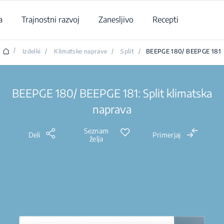
a
Trajnostni razvoj
Zanesljivo
Recepti
/
Izdelki
/
Klimatske naprave
/
Split
/
BEEPGE 180/ BEEPGE 181
BEEPGE 180/ BEEPGE 181: Split klimatska
naprava
Seznam
Deli
Primerjaj
želja