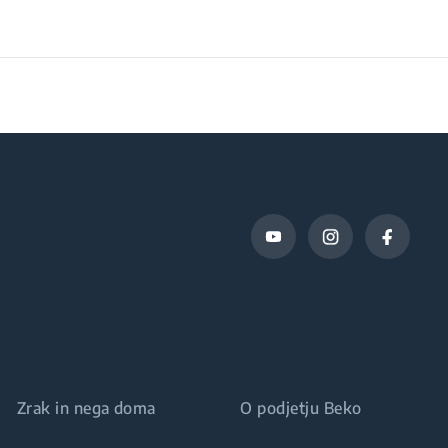
50 Hz
104.5 cm
40.5 cm
17.2 kg
43.8 cm
103 cm
74 cm
Zrak in nega doma
O podjetju Beko