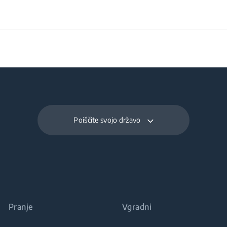
 embalažo
z embalažo
embalažo
Poiščite svojo državo
 embalažo
 embalažo
 embalažo
Pranje
Vgradni