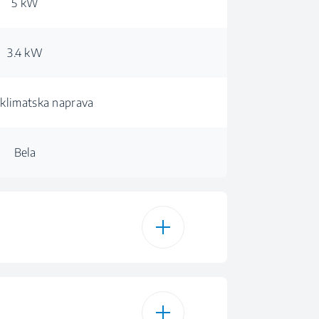
5 kW
3.4 kW
 klimatska naprava
Bela