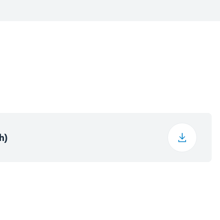
32.1 cm
A+++
5
5*1.5 mm2
11.5 kg
A ++
67.5 cm
8.5
90 cm
4.6
LCD
h)
33 cm
T1
stote primeren za pomivanje
40 kg
220 - 240 V
31.5 cm