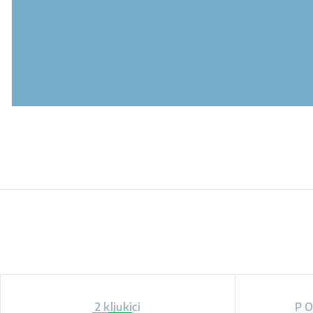
2 kljukici
P O