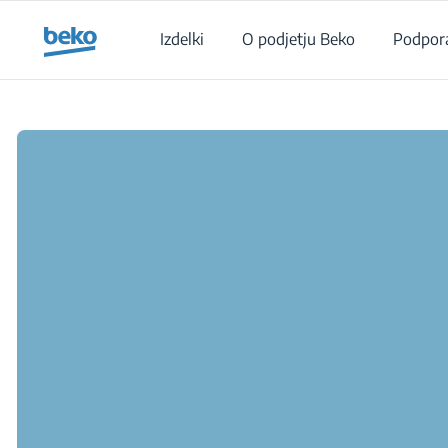
Main content starts here
Izdelki
O podjetju Beko
Podpor