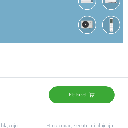
Kje kupiti
 hlajenju
Hrup zunanje enote pri hlajenju