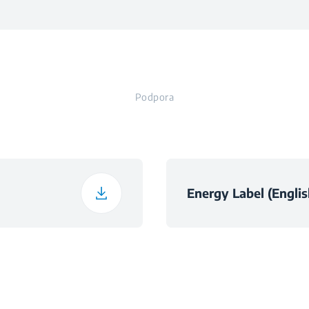
note
ote
ovitosti (gretje)
hanja gor in dol
l
Podpora
ote
sti za hlajenje (W / W)
ergijo
valni kabel
ote
no sezono (W / W)
nik
Energy Label (Englis
note
a pomivanje
Filter visoke go
te
 embalažo