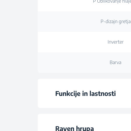
P Oblikovanje hlaj
P-dizajn gretja
Inverter
Barva
Funkcije in lastnosti
Modri plamen
Raven hrupa