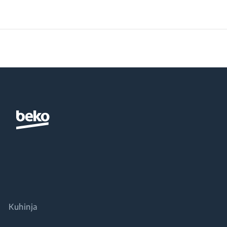
Širina notranje enote z
Globina notranje enote 
Teža notranje enote z 
Višina zunanje enote z
Širina zunanje enote z
Globina zunanje enote z
Kuhinja