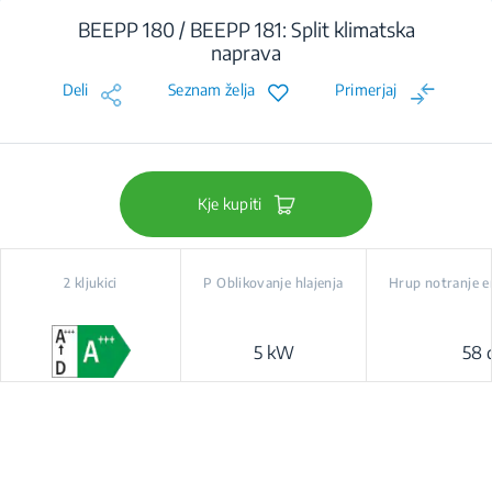
BEEPP 180 / BEEPP 181: Split klimatska
naprava
Deli
Seznam želja
Primerjaj
Kje kupiti
2 kljukici
P Oblikovanje hlajenja
Hrup notranje en
5 kW
58 