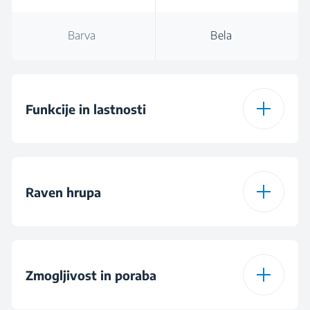
Barva
Bela
Funkcije in lastnosti
Modri plamen
Raven hrupa
Rdeč plamen
Hrup notranje enote
58 dBA
Samodejni ponovni
pri hlajenju
Zmogljivost in poraba
zagon