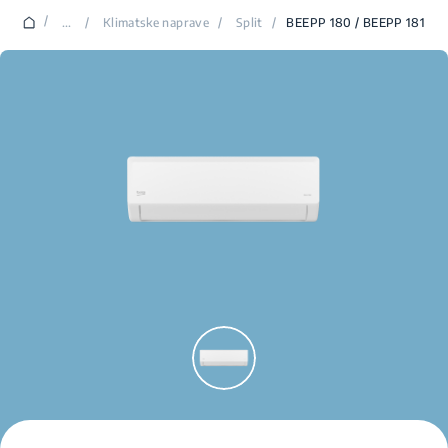
/
...
/
Klimatske naprave
/
Split
/
BEEPP 180 / BEEPP 181