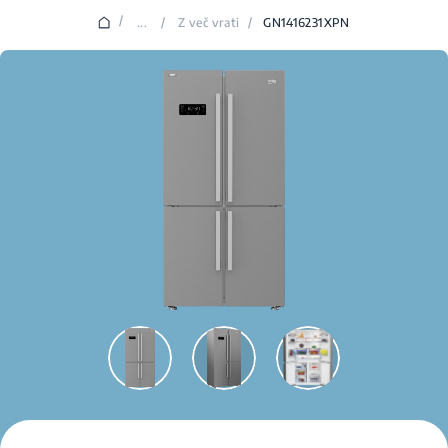
/
...
/
Z več vrati
/
GN1416231XPN