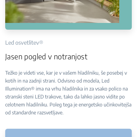
Led osvetlitev®
Jasen pogled v notranjost
Težko je videti vse, kar je v vašem hladilniku, še posebej v
kotih in na zadnji strani. Odvisno od modela, Led
Illumination® ima na vrhu hladilnika in za vsako polico na
stranski steni LED trakove, tako da lahko jasno vidite po
celotnem hladilniku. Poleg tega je energetsko učinkovitejša
od standardne razsvetljave.