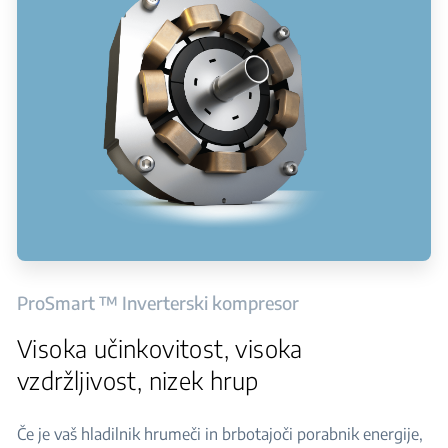
ProSmart ™ Inverterski kompresor
Visoka učinkovitost, visoka
vzdržljivost, nizek hrup
Če je vaš hladilnik hrumeči in brbotajoči porabnik energije,