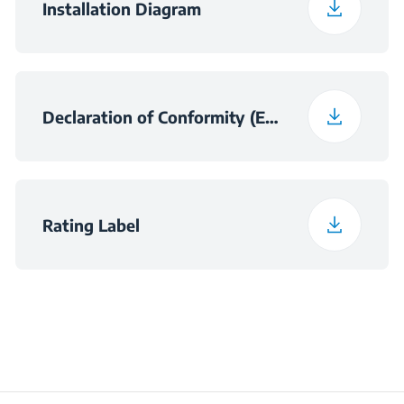
Installation Diagram
Daily Energy
0.6
Consumption at 16°C
(kWh/day)
Declaration of Conformity (English)
Preservation Time at
10
Power Cut (hours)
Rating Label
Total Fresh Food &
376 L
Chill Compartment
Volume (l)
Frozen Food Storage
196 L
Volume (l)