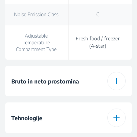
Noise Emission Class
C
Adjustable
Fresh food / freezer
Temperature
(4-star)
Compartment Type
Bruto in neto prostornina
Total Gross Volume
626 L
Tehnologije
Total Volume (l)
572 L