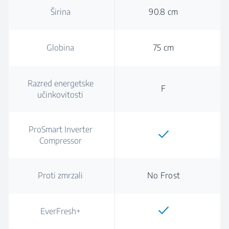
Širina
90.8 cm
Globina
75 cm
Razred energetske
F
učinkovitosti
ProSmart Inverter
Compressor
Proti zmrzali
No Frost
EverFresh+