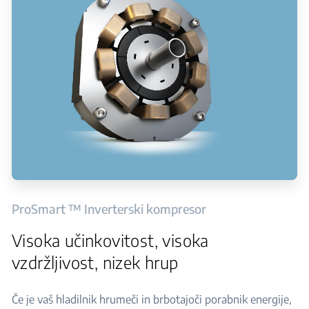
ProSmart ™ Inverterski kompresor
Visoka učinkovitost, visoka
vzdržljivost, nizek hrup
Če je vaš hladilnik hrumeči in brbotajoči porabnik energije,