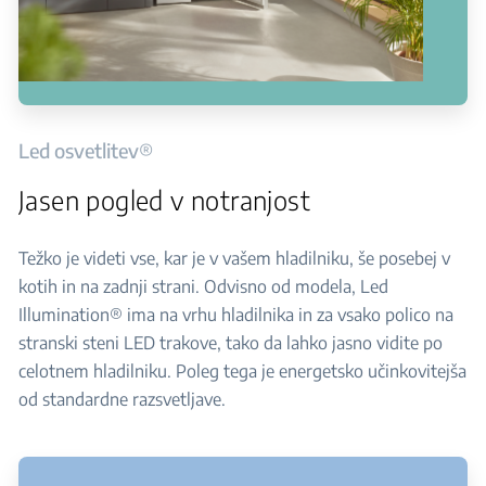
Led osvetlitev®
Jasen pogled v notranjost
Težko je videti vse, kar je v vašem hladilniku, še posebej v
kotih in na zadnji strani. Odvisno od modela, Led
Illumination® ima na vrhu hladilnika in za vsako polico na
stranski steni LED trakove, tako da lahko jasno vidite po
celotnem hladilniku. Poleg tega je energetsko učinkovitejša
od standardne razsvetljave.