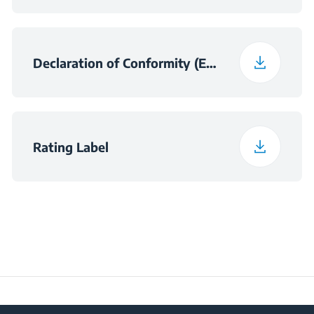
Daily Energy
0.596
Consumption at 16°C
(kWh/day)
Declaration of Conformity (English)
Preservation Time at
10
Power Cut (hours)
Rating Label
Total Fresh Food &
369 L
Chill Compartment
Volume (l)
Frozen Food Storage
196 L
Volume (l)
Daily Freezing
4.6 kg