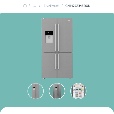
/
...
/
Z več vrati
/
GN1426234ZDXN