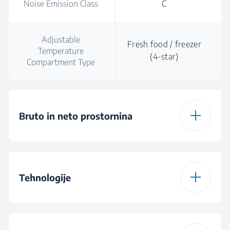
Noise Emission Class
C
Adjustable
Fresh food / freezer
Temperature
(4-star)
Compartment Type
Bruto in neto prostornina
Total Gross Volume
617
Tehnologije
Total Volume (l)
565 L
Več conski
Več conski