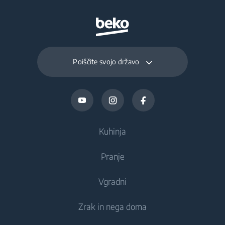
Capacity (kg/day)
Poiščite svojo državo
Kuhinja
Pranje
Hlajenje
Vgradni
Hladilniki
Pralni stroji
Zrak in nega doma
Zamrzovalniki
Prostostoječi pralni stroji
Hlajenje
Kombinirani hladilniki-zamrzovalniki