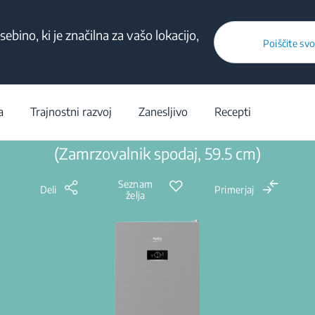
sebino, ki je značilna za vašo lokacijo,
Poiščite sv
lki
/
Kombinirani hladilniki-zamrzovalniki
/
Zamrzovalnik spodaj
/
B3R
a
Trajnostni razvoj
Zanesljivo
Recepti
B3RCNA364HXB: Hladilnik-zamrzovalnik
(Zamrzovalnik spodaj, 59.5 cm)
Seznam
Deli
Primerjaj
želja