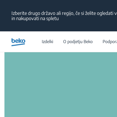
Main content starts here
Izberite drugo državo ali regijo, če si želite ogledati v
in nakupovati na spletu
/
Izde
Izdelki
O podjetju Beko
Podpor