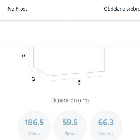
No Frost
Obdelano srebr
V
G
Š
Dimension (cm)
186.5
59.5
66.3
Višina
Širina
Globina