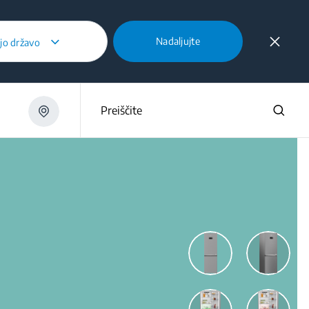
Nadaljujte
ojo državo
CNA364HXB
Preiščite