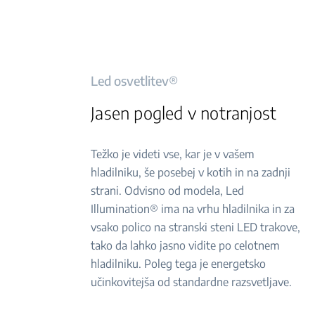
Led osvetlitev®
Jasen pogled v notranjost
Težko je videti vse, kar je v vašem
hladilniku, še posebej v kotih in na zadnji
strani. Odvisno od modela, Led
Illumination® ima na vrhu hladilnika in za
vsako polico na stranski steni LED trakove,
tako da lahko jasno vidite po celotnem
hladilniku. Poleg tega je energetsko
učinkovitejša od standardne razsvetljave.