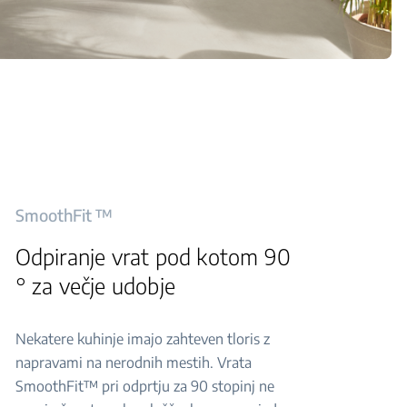
SmoothFit ™
Odpiranje vrat pod kotom 90
° za večje udobje
Nekatere kuhinje imajo zahteven tloris z
napravami na nerodnih mestih. Vrata
SmoothFit™ pri odprtju za 90 stopinj ne