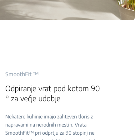
SmoothFit ™
Odpiranje vrat pod kotom 90
° za večje udobje
Nekatere kuhinje imajo zahteven tloris z
napravami na nerodnih mestih. Vrata
SmoothFit™ pri odprtju za 90 stopinj ne