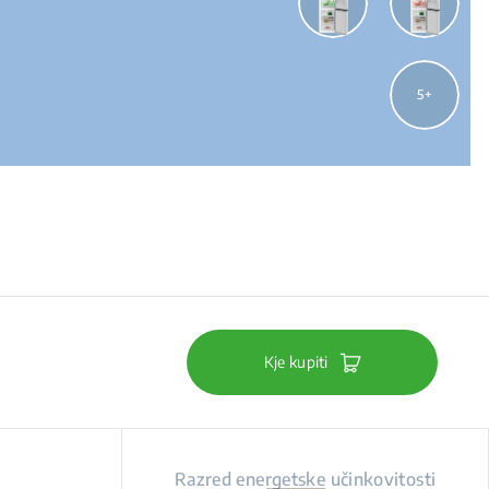
5
Kje kupiti
Razred energetske učinkovitosti