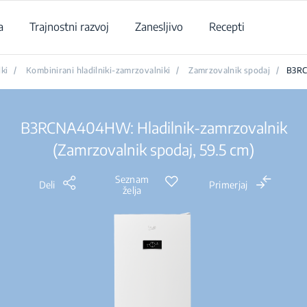
a
Trajnostni razvoj
Zanesljivo
Recepti
lki
/
Kombinirani hladilniki-zamrzovalniki
/
Zamrzovalnik spodaj
/
B3R
B3RCNA404HW: Hladilnik-zamrzovalnik
(Zamrzovalnik spodaj, 59.5 cm)
Seznam
Deli
Primerjaj
želja