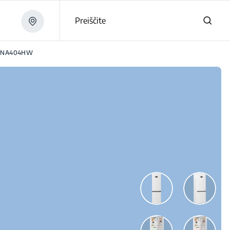
Preiščite
CNA404HW