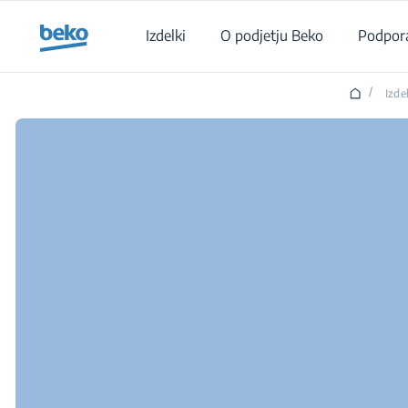
Main content starts here
Izdelki
O podjetju Beko
Podpor
/
Izde