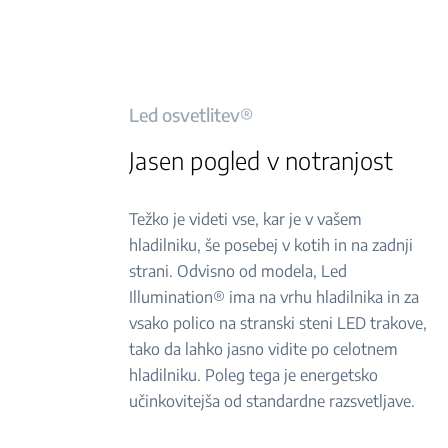
Led osvetlitev®
Jasen pogled v notranjost
Težko je videti vse, kar je v vašem
hladilniku, še posebej v kotih in na zadnji
strani. Odvisno od modela, Led
Illumination® ima na vrhu hladilnika in za
vsako polico na stranski steni LED trakove,
tako da lahko jasno vidite po celotnem
hladilniku. Poleg tega je energetsko
učinkovitejša od standardne razsvetljave.