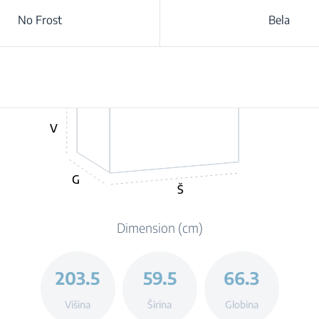
No Frost
Bela
V
G
Š
Dimension (cm)
203.5
59.5
66.3
Višina
Širina
Globina