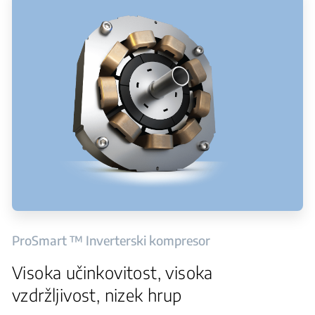
ProSmart ™ Inverterski kompresor
Visoka učinkovitost, visoka
vzdržljivost, nizek hrup