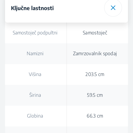
Ključne lastnosti
Samostoječ podpultni
Samostoječ
Namizni
Zamrzovalnik spodaj
Višina
203.5 cm
Širina
59.5 cm
Globina
66.3 cm