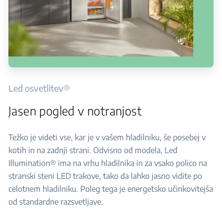
Led osvetlitev®
Jasen pogled v notranjost
Težko je videti vse, kar je v vašem hladilniku, še posebej v
kotih in na zadnji strani. Odvisno od modela, Led
Illumination® ima na vrhu hladilnika in za vsako polico na
stranski steni LED trakove, tako da lahko jasno vidite po
celotnem hladilniku. Poleg tega je energetsko učinkovitejša
od standardne razsvetljave.