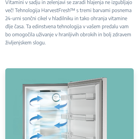
Vitamini v sadju in zelenjavi se zaradi hlajenja ne izgubljajo
več! Tehnologija HarvestFresh™ s tremi barvami posnema
24-urni sončni cikel v hladilniku in tako ohranja vitamine
dlje časa. Ta edinstvena tehnologija v vašem predalu vam
bo omogočila uživanje v hranljivih obrokih in bolj zdravem
življenjskem slogu.