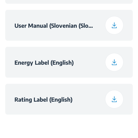
Globina z embalažo
76.5 cm
Voltage
220 - 240 V
Barva
Obdelano srebro
Teža z embalažo
79 kg
User Manual (Slovenian (Slovenia))
Frekvencija
50 Hz
Noise Emission Class
C
Energy Label (English)
Maximum Ambient
Temperature Required
43
for Satisfactory
Operation (°C)
Rating Label (English)
Daily Energy
0.345
Consumption at 16°C
(kWh/day)