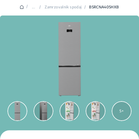
/
...
/
Zamrzovalnik spodaj
/
B5RCNA405HXB
5