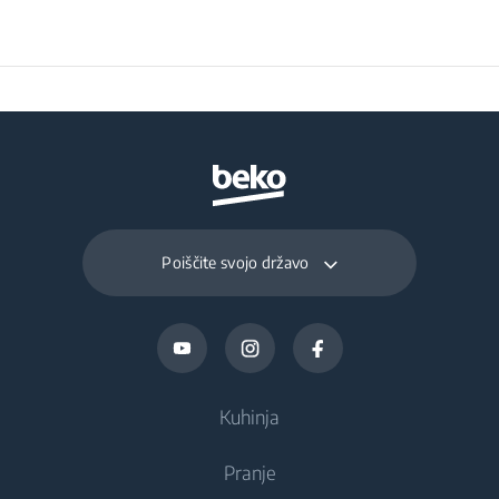
Preservation Time at
11
Power Cut (hours)
Total Fresh Food &
249 L
Chill Compartment
Volume (l)
Poiščite svojo državo
Frozen Food Storage
106 L
Volume (l)
Daily Freezing
6 kg
Capacity (kg/day)
Kuhinja
Pranje
Hlajenje