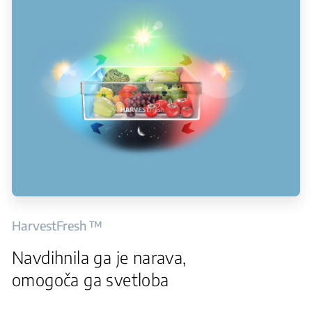
HarvestFresh ™
Navdihnila ga je narava,
omogoča ga svetloba