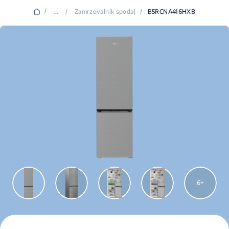
/
...
/
Zamrzovalnik spodaj
/
B5RCNA416HXB
6