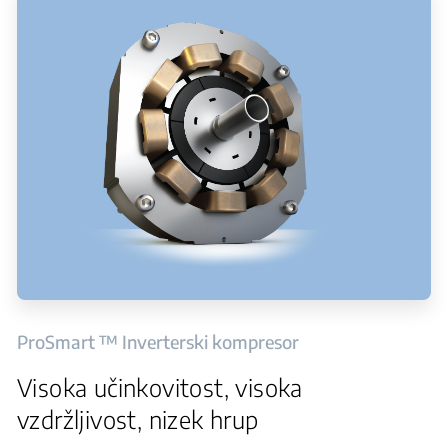
ProSmart ™ Inverterski kompresor
Visoka učinkovitost, visoka
vzdržljivost, nizek hrup