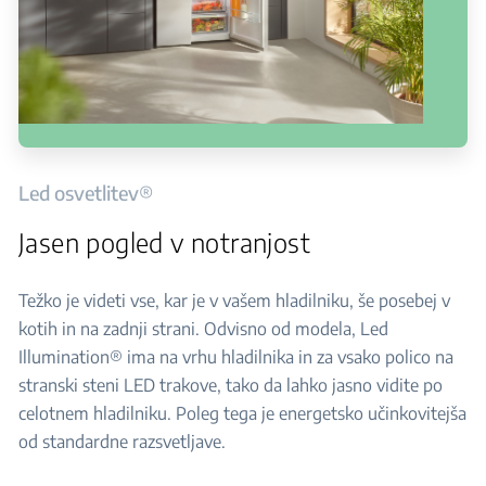
Led osvetlitev®
Jasen pogled v notranjost
Težko je videti vse, kar je v vašem hladilniku, še posebej v
kotih in na zadnji strani. Odvisno od modela, Led
Illumination® ima na vrhu hladilnika in za vsako polico na
stranski steni LED trakove, tako da lahko jasno vidite po
celotnem hladilniku. Poleg tega je energetsko učinkovitejša
od standardne razsvetljave.