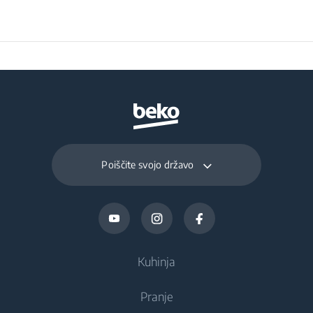
Preservation Time at
11
Power Cut (hours)
Total Fresh Food &
297 L
Chill Compartment
Volume (l)
Poiščite svojo državo
Frozen Food Storage
118 L
Volume (l)
Daily Freezing
6 kg
Capacity (kg/day)
Kuhinja
Pranje
Hlajenje