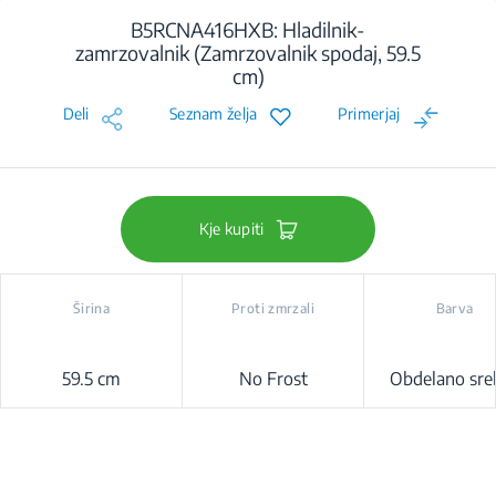
B5RCNA416HXB: Hladilnik-
zamrzovalnik (Zamrzovalnik spodaj, 59.5
cm)
Deli
Seznam želja
Primerjaj
Kje kupiti
Širina
Proti zmrzali
Barva
59.5 cm
No Frost
Obdelano sre