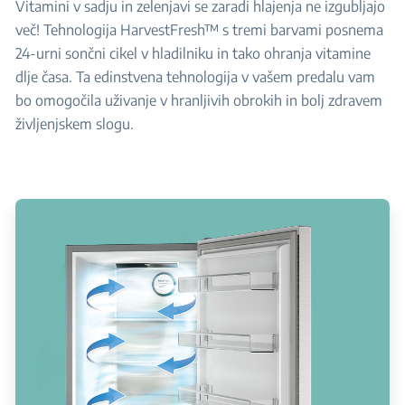
Vitamini v sadju in zelenjavi se zaradi hlajenja ne izgubljajo
več! Tehnologija HarvestFresh™ s tremi barvami posnema
24-urni sončni cikel v hladilniku in tako ohranja vitamine
dlje časa. Ta edinstvena tehnologija v vašem predalu vam
bo omogočila uživanje v hranljivih obrokih in bolj zdravem
življenjskem slogu.