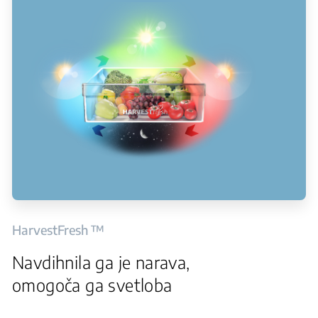
HarvestFresh ™
Navdihnila ga je narava,
omogoča ga svetloba