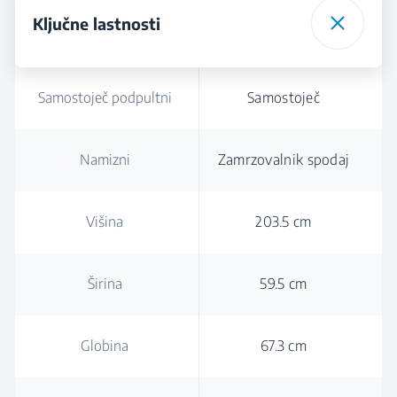
Ključne lastnosti
Samostoječ podpultni
Samostoječ
Namizni
Zamrzovalnik spodaj
Višina
203.5 cm
Širina
59.5 cm
Globina
67.3 cm