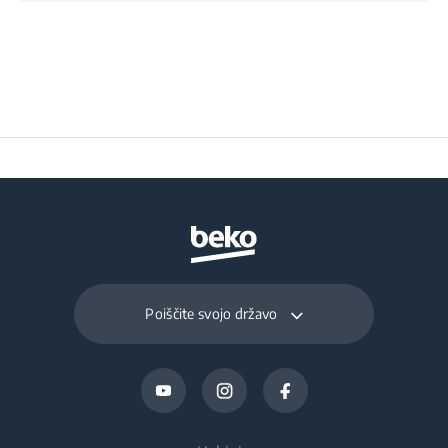
Temperature Required
38
for Satisfactory
Operation (°C)
Daily Energy
0.367
Consumption at 16°C
(kWh/day)
Preservation Time at
15
Power Cut (hours)
Poiščite svojo državo
Total Fresh Food &
205 L
Chill Compartment
Volume (l)
Frozen Food Storage