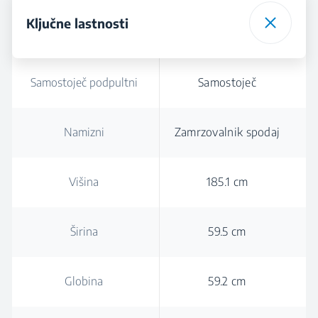
Ključne lastnosti
Samostoječ podpultni
Samostoječ
Namizni
Zamrzovalnik spodaj
Višina
185.1 cm
Širina
59.5 cm
Globina
59.2 cm