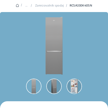
/
...
/
Zamrzovalnik spodaj
/
RCSA330K40SN