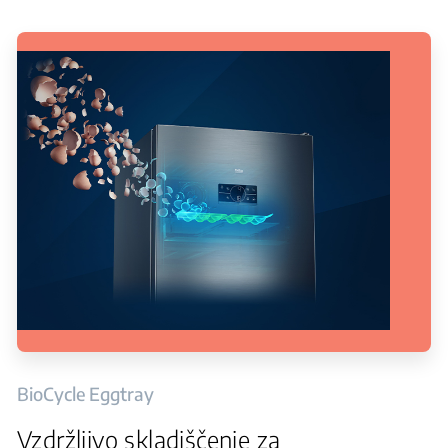
BioCycle Eggtray
Vzdržljivo skladiščenje za