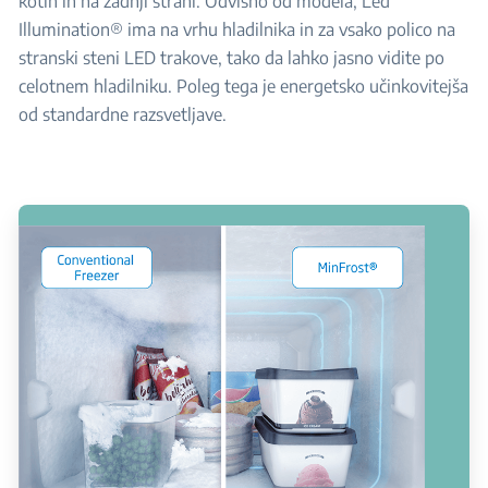
kotih in na zadnji strani. Odvisno od modela, Led
Illumination® ima na vrhu hladilnika in za vsako polico na
stranski steni LED trakove, tako da lahko jasno vidite po
celotnem hladilniku. Poleg tega je energetsko učinkovitejša
od standardne razsvetljave.