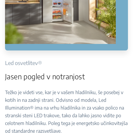
Led osvetlitev®
Jasen pogled v notranjost
Težko je videti vse, kar je v vašem hladilniku, še posebej v
kotih in na zadnji strani. Odvisno od modela, Led
Illumination® ima na vrhu hladilnika in za vsako polico na
stranski steni LED trakove, tako da lahko jasno vidite po
celotnem hladilniku. Poleg tega je energetsko učinkovitejša
od standardne razsvetljave.