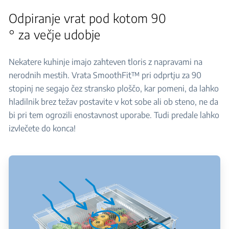
Odpiranje vrat pod kotom 90
° za večje udobje
Nekatere kuhinje imajo zahteven tloris z napravami na
nerodnih mestih. Vrata SmoothFit™ pri odprtju za 90
stopinj ne segajo čez stransko ploščo, kar pomeni, da lahko
hladilnik brez težav postavite v kot sobe ali ob steno, ne da
bi pri tem ogrozili enostavnost uporabe. Tudi predale lahko
izvlečete do konca!