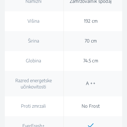
Namizni
Zamrzovalnik spodaj
Višina
192 cm
Širina
70 cm
Globina
74.5 cm
Razred energetske
A ++
učinkovitosti
Proti zmrzali
No Frost
EverFresh+