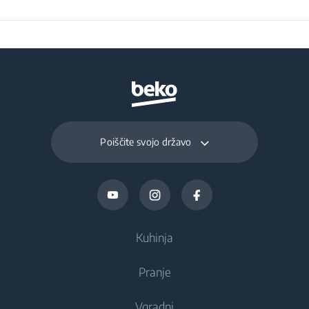
Poiščite svojo državo
Kuhinja
Pranje
Hlajenje
Vgradni