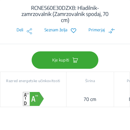
RCNE560E30DZXB: Hladilnik-
zamrzovalnik (Zamrzovalnik spodaj, 70
cm)
Deli
Seznam želja
Primerjaj
Kje kupiti
Razred energetske učinkovitosti
Širina
P
70 cm