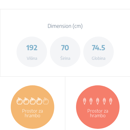
Dimension (cm)
192
70
74.5
Višina
Širina
Globina
Prostor za
Prostor za
hrambo
hrambo