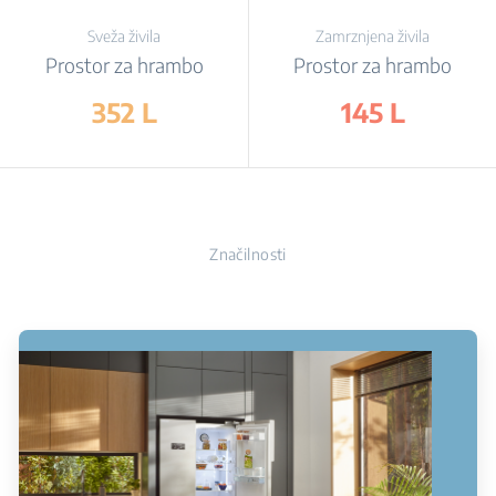
Sveža živila
Zamrznjena živila
Prostor za hrambo
Prostor za hrambo
352 L
145 L
Značilnosti