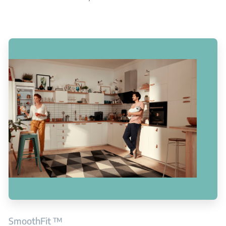
SmoothFit ™