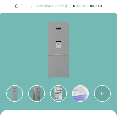
/
...
/
Zamrzovalnik spodaj
/
RCNE560E30DZXB
2