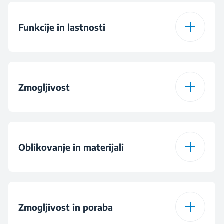
Funkcije in lastnosti
Funkcija visokega
dviganja
Zmogljivost
Število stopenj
6
zapečenosti
Zmogljivost rezin
2
Oblikovanje in materijali
Funkcija odtajanja
Barva
Krem
Prekliči
Zmogljivost in poraba