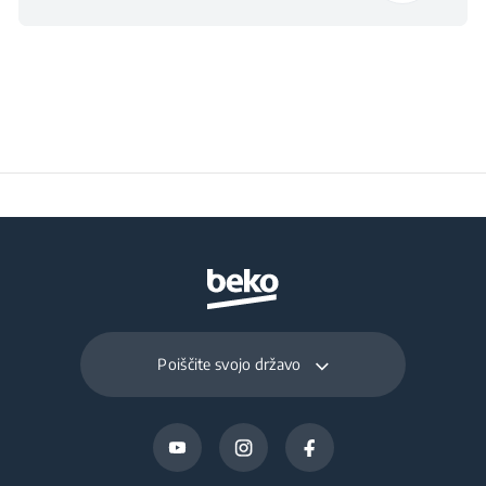
Višina z embalažo
23 cm
Širina z embalažo
31.5 cm
Globina z embalažo
21.5 cm
Teža z embalažo
1.7 kg
Poiščite svojo državo