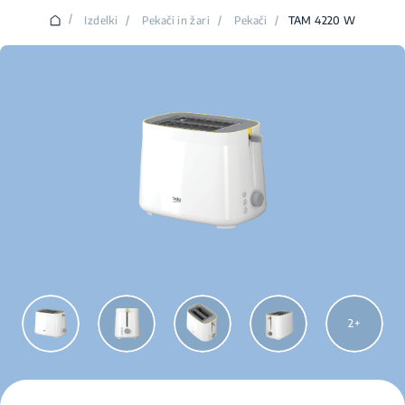
/
Izdelki
/
Pekači in žari
/
Pekači
/
TAM 4220 W
2