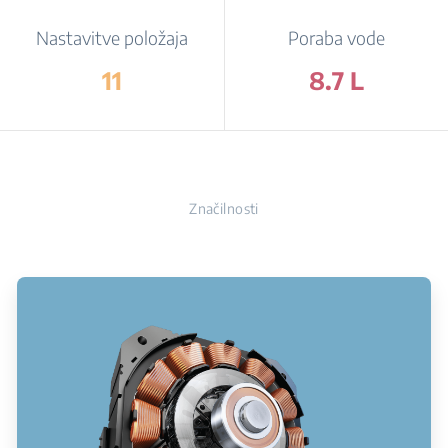
Nastavitve položaja
Poraba vode
11
8.7 L
Značilnosti