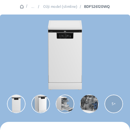
/
...
/
Ožji model (slimline)
/
BDFS26120WQ
5