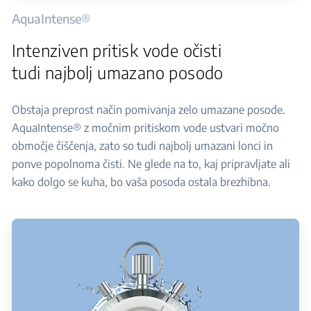
AquaIntense®
Intenziven pritisk vode očisti
tudi najbolj umazano posodo
Obstaja preprost način pomivanja zelo umazane posode.
AquaIntense® z močnim pritiskom vode ustvari močno
območje čiščenja, zato so tudi najbolj umazani lonci in
ponve popolnoma čisti. Ne glede na to, kaj pripravljate ali
kako dolgo se kuha, bo vaša posoda ostala brezhibna.