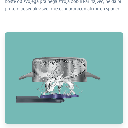
boste od svojega pralnega stroja dobili kar največ, ne da bi
pri tem posegali v svoj mesečni proračun ali miren spanec.