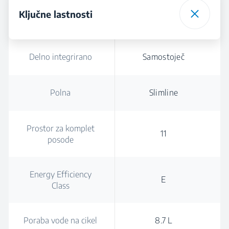
Ključne lastnosti
Delno integrirano
Samostoječ
Polna
Slimline
Prostor za komplet
11
posode
Energy Efficiency
E
Class
Poraba vode na cikel
8.7 L