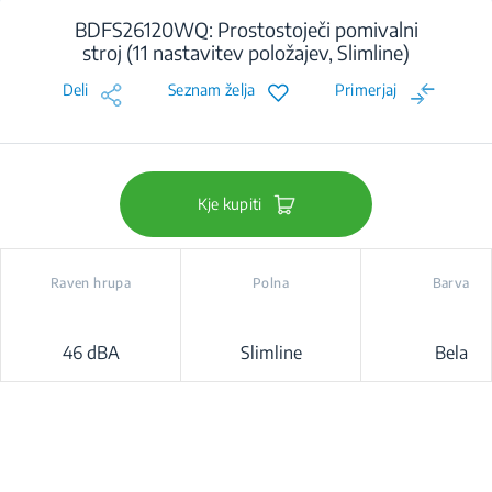
BDFS26120WQ: Prostostoječi pomivalni
stroj (11 nastavitev položajev, Slimline)
Deli
Seznam želja
Primerjaj
Kje kupiti
Raven hrupa
Polna
Barva
46 dBA
Slimline
Bela