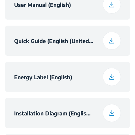
Teža z embalažo
39.6 kg
User Manual (English)
Noise Class
C
Quick Guide (English (United Kingdom))
Energy Label (English)
Installation Diagram (English (United Kingdom))