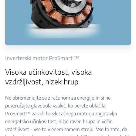
Inverterski motor ProSmart ™
Visoka učinkovitost, visoka
vzdržljivost, nizek hrup
Ne obremenjujte se z računom za energijo in si ne
povzročajte glavobola vsakič, ko perete oblačila.
ProSmart™ zaradi brezkrtačnega motorja zagotavlja
energetsko učinkovitost, nižjo raven hrupa in večjo
vzdržljivost - vse to v enem samem stroju. Vse to zato, da