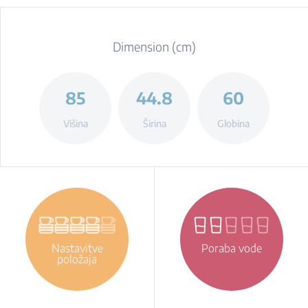
Dimension (cm)
85
44.8
60
Višina
Širina
Globina
Nastavitve
Poraba vode
položaja