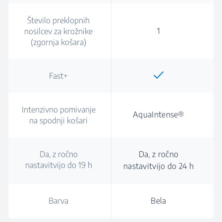
Število preklopnih
1
nosilcev za krožnike
(zgornja košara)
Fast+
Intenzivno pomivanje
AquaIntense®
na spodnji košari
Da, z ročno
Da, z ročno
nastavitvijo do 19 h
nastavitvijo do 24 h
Barva
Bela