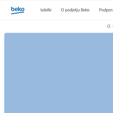
Main content starts here
Izdelki
O podjetju Beko
Podpor