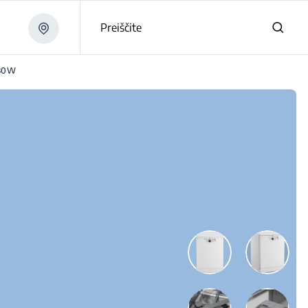
Preiščite
30W