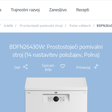
a
Trajnostni razvoj
Zanesljivo
Recepti
/
Izdelki
/
Prostostoječi pomivalni stroji
/
Polne velikosti
/
BDFN264
BDFN26430W: Prostostoječi pomivalni
stroj (14 nastavitev položajev, Polna)
Seznam
Deli
Primerjaj
želja