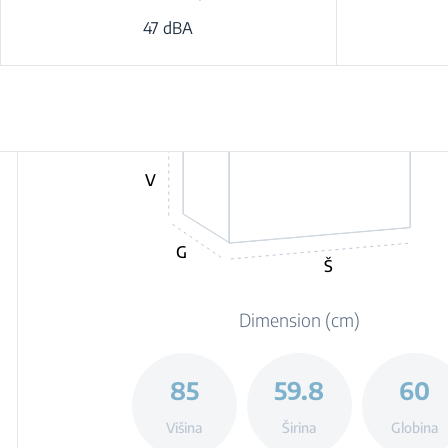
47 dBA
V
G
Š
Dimension (cm)
85
59.8
60
Višina
Širina
Globina