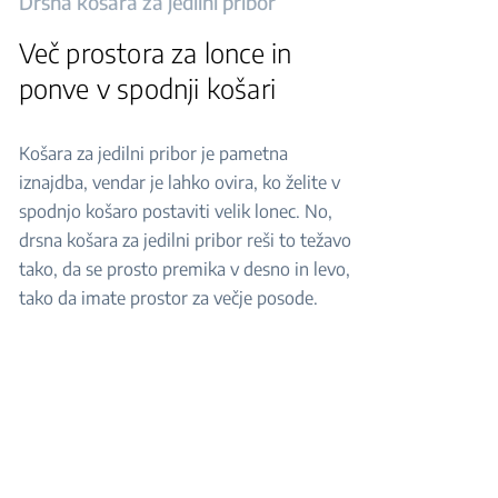
Drsna košara za jedilni pribor
Več prostora za lonce in
ponve v spodnji košari
Košara za jedilni pribor je pametna
iznajdba, vendar je lahko ovira, ko želite v
spodnjo košaro postaviti velik lonec. No,
drsna košara za jedilni pribor reši to težavo
tako, da se prosto premika v desno in levo,
tako da imate prostor za večje posode.