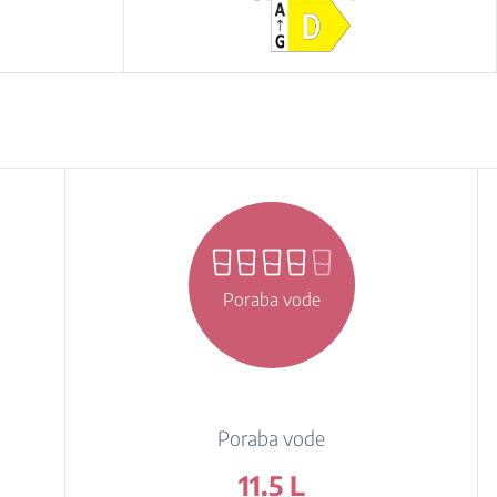
Poraba vode
Poraba vode
11.5 L