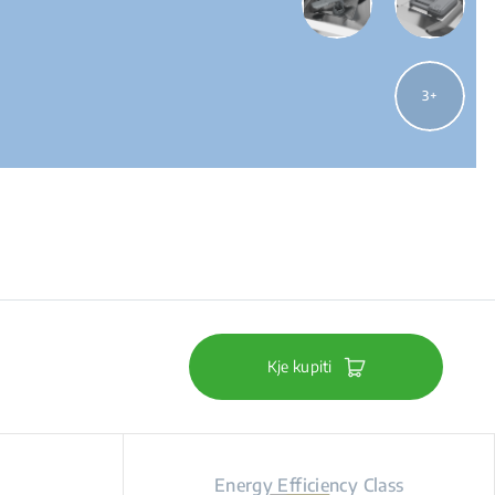
3
Kje kupiti
Energy Efficiency Class