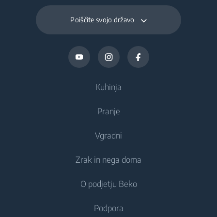
Poiščite svojo državo
Kuhinja
Pranje
Hlajenje
Vgradni
Hladilniki
Pralni stroji
Zrak in nega doma
Zamrzovalniki
Prostostoječi pralni stroji
Hlajenje
Kombinirani hladilniki-zamrzovalniki
O podjetju Beko
Vgradni pralni stroji
Vgradni hladilniki
Nega zraka
Vgradni hladilniki
Kombinirani pralni in sušilni stroji
Podpora
Vgradni zamrzovalniki
Klimatske naprave
Vgradni zamrzovalniki