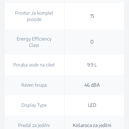
Prostor za komplet
15
posode
Energy Efficiency
D
Class
Poraba vode na cikel
9.9 L
Raven hrupa
46 dBA
Display Type
LED
Predal za jedilni
Košaroca za jedilni