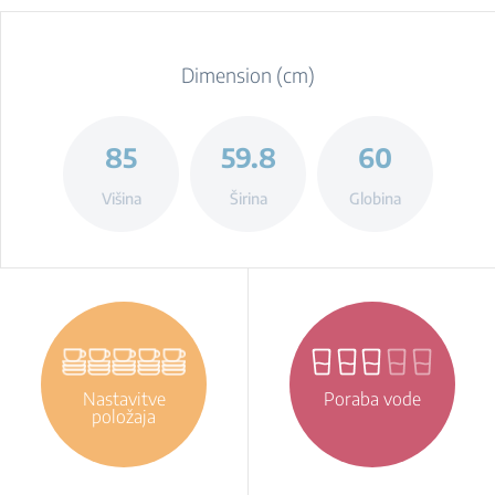
Dimension (cm)
85
59.8
60
Višina
Širina
Globina
Nastavitve
Poraba vode
položaja