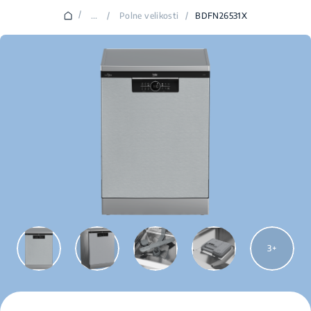
/
...
/
Polne velikosti
/
BDFN26531X
3