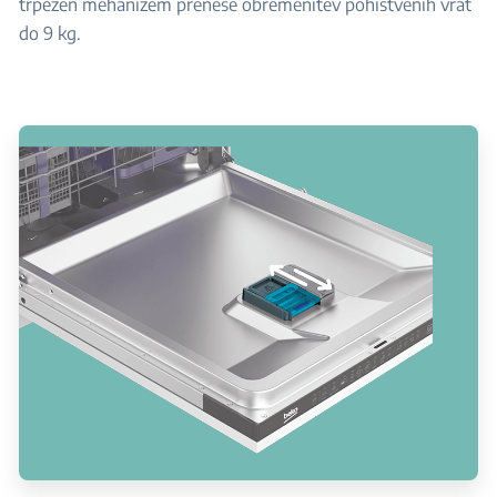
trpežen mehanizem prenese obremenitev pohištvenih vrat
do 9 kg.