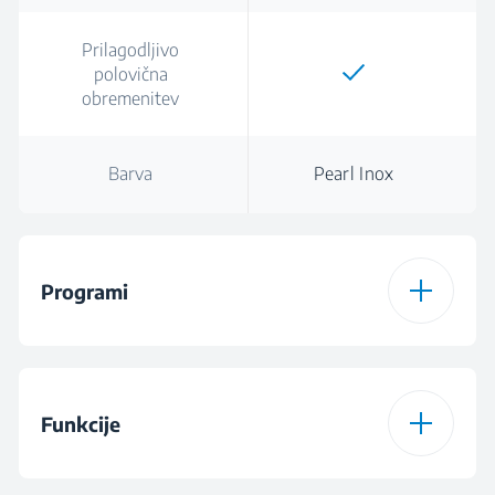
Prilagodljivo
polovična
obremenitev
Barva
Pearl Inox
Programi
5
6
Funkcije
Program 1
Samodejni program