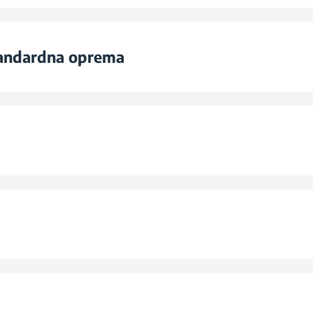
o do 19 h
Da, z ročno
Obi
tandardna oprema
ta
Eko 
ibor
sušenje
Program z
ram
90-m
i pribor
Program 
Di
posode
rednim dostopom
elice