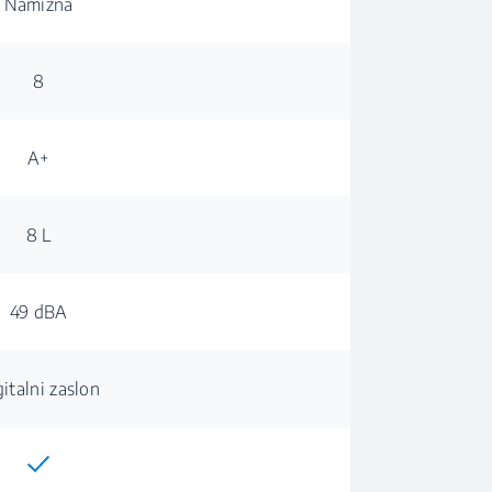
Namizna
8
A+
8 L
49 dBA
gitalni zaslon