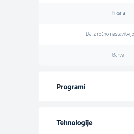
Fiksna
Da, z ročno nastavitvij
Barva
Programi
5
Tehnologije
Program 1