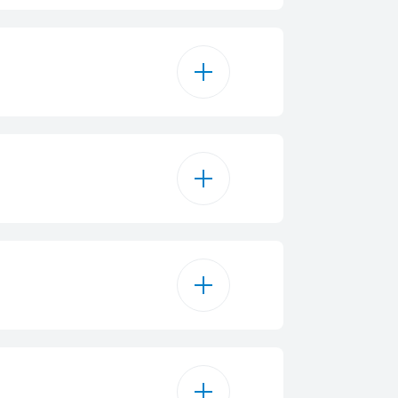
 nastavitvijo do 24 h
čajni program
Tablet
program 50 °C
Statično
a nego stekla 40 °C
Fiksna
inutni program
Bela
za hitro pomivanje
gitalni zaslon
8
3806
4