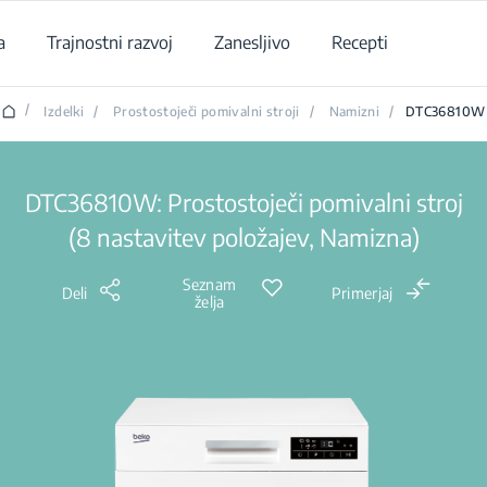
a
Trajnostni razvoj
Zanesljivo
Recepti
/
Izdelki
/
Prostostoječi pomivalni stroji
/
Namizni
/
DTC36810W
DTC36810W: Prostostoječi pomivalni stroj
(8 nastavitev položajev, Namizna)
Seznam
Deli
Primerjaj
želja