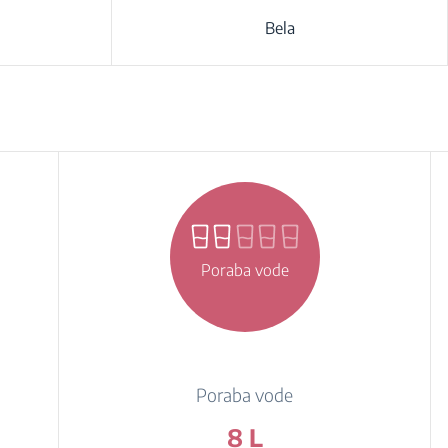
Bela
Poraba vode
Poraba vode
8 L