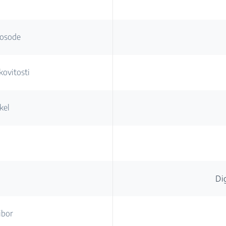
posode
kovitosti
kel
Di
ibor