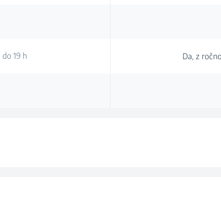
o do 19 h
Da, z ročno
Intenzi