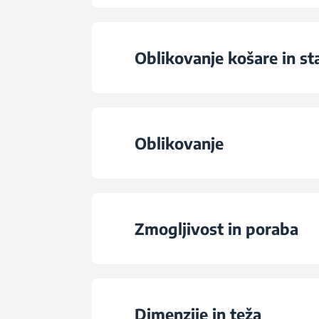
Da, z ročno nastavitvij
Program 2
Oblikovanje košare in s
Samodejno table
Programme 3
Predal za jedilni pr
Aktivno ventilatosko 
Oblikovanje
Program 4
Fiksna
90-minutni prog
Barva
Ozka košarica za jediln
Zmogljivost in poraba
Programme 6
Display Type
Žična polica
Prostor za komplet 
Sistem za upravljanje z nepos
Dimenzije in teža
Število polic za skod