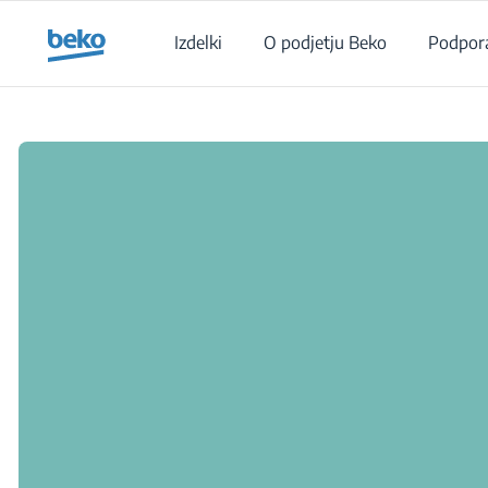
Main content starts here
Izdelki
O podjetju Beko
Podpor