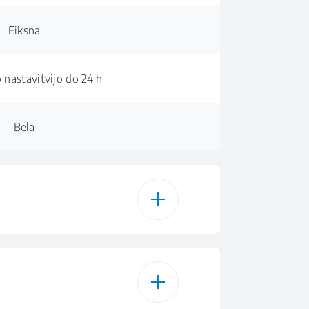
Fiksna
 nastavitvijo do 24 h
Bela
6
vni program 70 °C