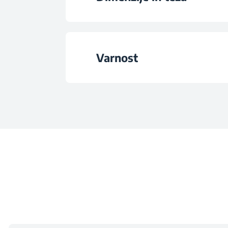
Razred energetske učin
Višina
Poraba vode na ci
Varnost
Širina
Raven hrupa
Varnostni ventil za do
Globina
Število stopenj briz
Teža
Voltage
Višina z embala
Frekvencija
Širina z embala
Noise Class