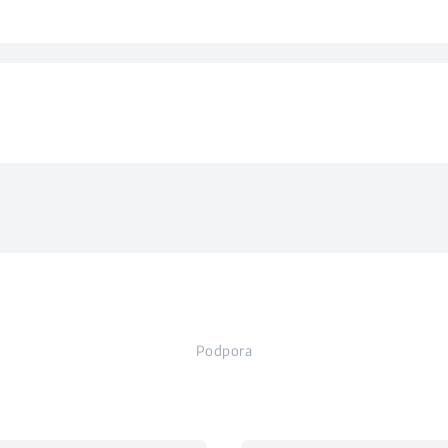
kovitosti
kel
vod vode
ganja
Podpora
žo
žo