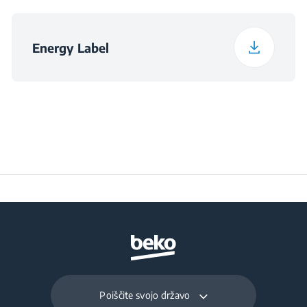
Program temnega
Program higiena + s
pranja
paro
Energy Label
Protialergijski +
Program za spodnja
program
oblačila s paro
Program hitrega
Program zs srajce s
pranja 15 minut
paro
Poiščite svojo državo