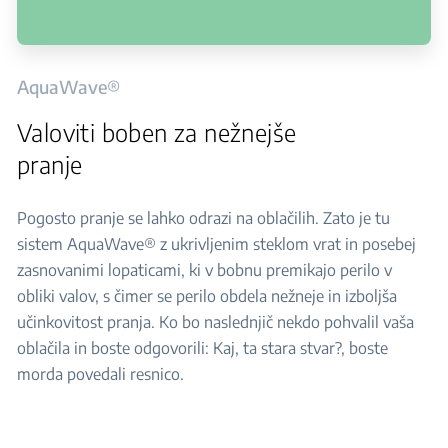
AquaWave®
Valoviti boben za nežnejše
pranje
Pogosto pranje se lahko odrazi na oblačilih. Zato je tu
sistem AquaWave® z ukrivljenim steklom vrat in posebej
zasnovanimi lopaticami, ki v bobnu premikajo perilo v
obliki valov, s čimer se perilo obdela nežneje in izboljša
učinkovitost pranja. Ko bo naslednjič nekdo pohvalil vaša
oblačila in boste odgovorili: Kaj, ta stara stvar?, boste
morda povedali resnico.