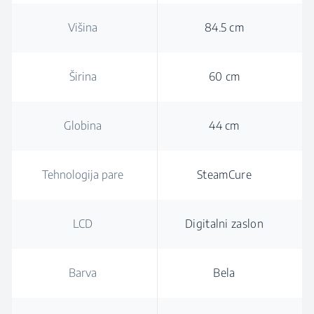
Višina
84.5 cm
Širina
60 cm
Globina
44 cm
Tehnologija pare
SteamCure
LCD
Digitalni zaslon
Barva
Bela