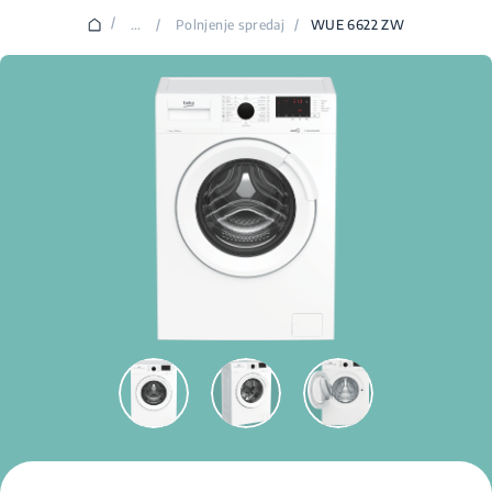
/
...
/
Polnjenje spredaj
/
WUE 6622 ZW