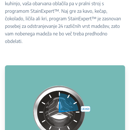
kuhinjo, vaša obarvana oblačila pa v pralni stroj s
programom StainExpert™. Naj gre za kavo, kečap,
čokolado, ličila ali kri, program StainExpert™ je zasnovan
posebej za odstranjevanje 24 različnih vrst madežev, zato
vam nobenega madeža ne bo več treba predhodno
obdelati.