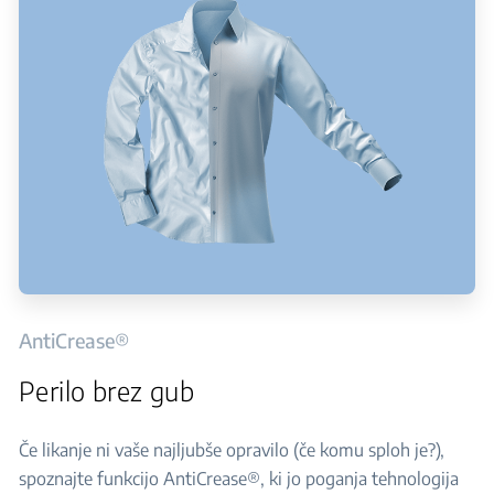
AntiCrease®
Perilo brez gub
Če likanje ni vaše najljubše opravilo (če komu sploh je?),
spoznajte funkcijo AntiCrease®, ki jo poganja tehnologija