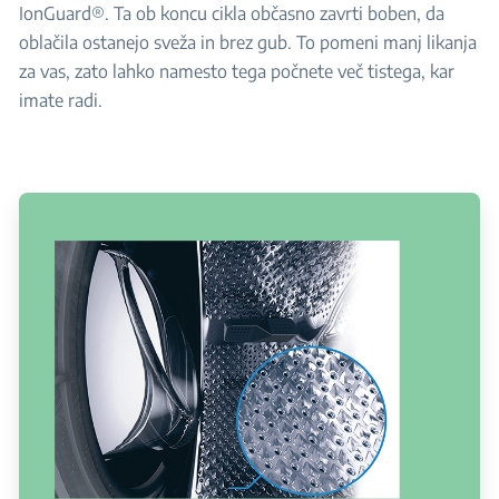
IonGuard®. Ta ob koncu cikla občasno zavrti boben, da
oblačila ostanejo sveža in brez gub. To pomeni manj likanja
za vas, zato lahko namesto tega počnete več tistega, kar
imate radi.