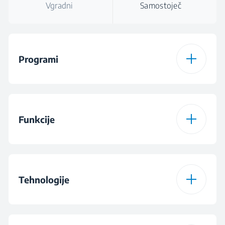
Vgradni
Samostoječ
Programi
Število programov
15
Funkcije
Program za bombaž
Program za bombaž
90 ° C
Para
Predpranje
Tehnologije
Programme 2
Eco 40-60
Intenzivno pranje
Fast+
Hitri program za
ProSmart Inverter
Program sintetike