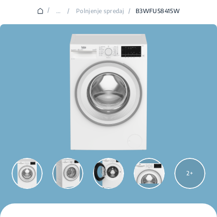
/
...
/
Polnjenje spredaj
/
B3WFU58415W
2