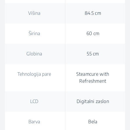
Višina
84.5 cm
Širina
60 cm
Globina
55 cm
Tehnologija pare
Steamcure with
Refreshment
LCD
Digitalni zaslon
Barva
Bela