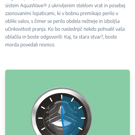
sistem AquaWave® z ukrivljenim steklom vrat in posebej
zasnovanimi lopaticami, ki v bobnu premikajo perilo v
obliki valov, s čimer se perilo obdela nežneje in izboljša
učinkovitost pranja. Ko bo naslednjič nekdo pohvalil vaša
oblačila in boste odgovorili: Kaj, ta stara stvar?, boste
morda povedali resnico.