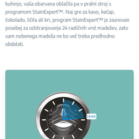
kuhinjo, vaša obarvana oblačila pa v pralni stroj s
programom StainExpert™. Naj gre za kavo, kečap,
čokolado, ličila ali kri, program StainExpert™ je zasnovan
posebej za odstranjevanje 24 različnih vrst madežev, zato
vam nobenega madeža ne bo več treba predhodno
obdelati.