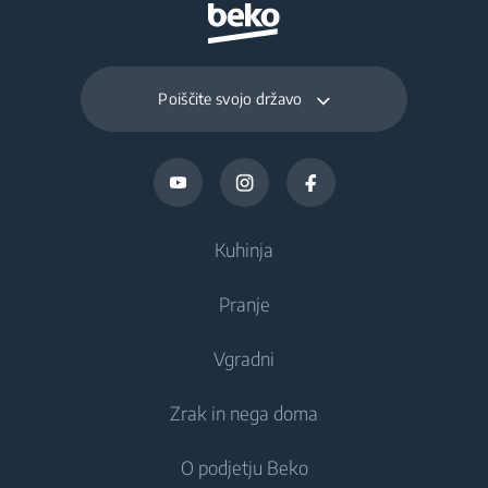
Poiščite svojo državo
Kuhinja
Pranje
Hlajenje
Vgradni
Hladilniki
Pralni stroji
Zrak in nega doma
Zamrzovalniki
Prostostoječi pralni stroji
Hlajenje
Kombinirani hladilniki-zamrzovalniki
O podjetju Beko
Vgradni pralni stroji
Vgradni hladilniki
Nega zraka