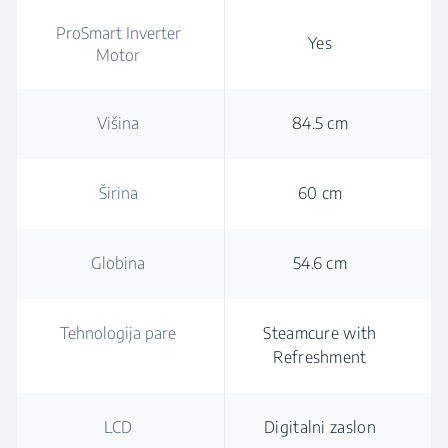
ProSmart Inverter
Yes
Motor
Višina
84.5 cm
Širina
60 cm
Globina
54.6 cm
Tehnologija pare
Steamcure with
Refreshment
LCD
Digitalni zaslon