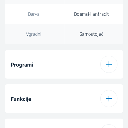
Barva
Boemski antracit
Vgradni
Samostoječ
Programi
Število programov
15
Funkcije
Program za bombaž
Program za bombaž
90 ° C
Para
Fast/Intensive