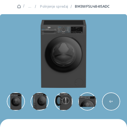
/
...
/
Polnjenje spredaj
/
BM3WFSU48415ADC
4