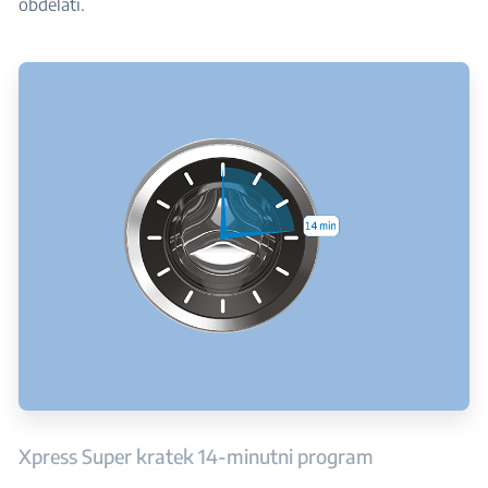
obdelati.
Xpress Super kratek 14-minutni program