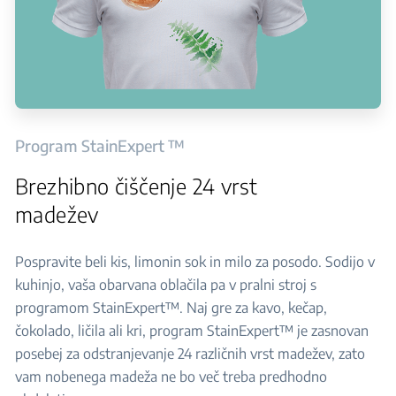
Program StainExpert ™
Brezhibno čiščenje 24 vrst
madežev
Pospravite beli kis, limonin sok in milo za posodo. Sodijo v
kuhinjo, vaša obarvana oblačila pa v pralni stroj s
programom StainExpert™. Naj gre za kavo, kečap,
čokolado, ličila ali kri, program StainExpert™ je zasnovan
posebej za odstranjevanje 24 različnih vrst madežev, zato
vam nobenega madeža ne bo več treba predhodno