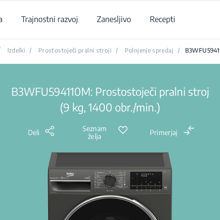
a
Trajnostni razvoj
Zanesljivo
Recepti
/
Izdelki
/
Prostostoječi pralni stroji
/
Polnjenje spredaj
/
B3WFU594
B3WFU594110M: Prostostoječi pralni stroj
(9 kg, 1400 obr./min.)
Seznam
Deli
Primerjaj
želja