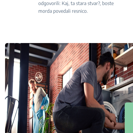
odgovorili: Kaj, ta stara stvar?, boste
morda povedali resnico.