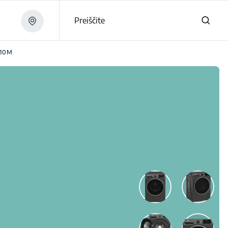
Preiščite
110M