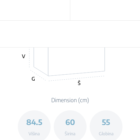
V
G
Š
Dimension (cm)
84.5
60
55
Višina
Širina
Globina