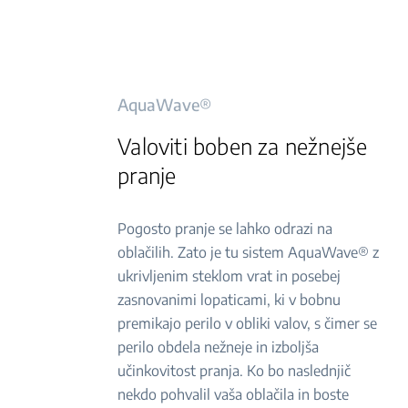
AquaWave®
Valoviti boben za nežnejše
pranje
Pogosto pranje se lahko odrazi na
oblačilih. Zato je tu sistem AquaWave® z
ukrivljenim steklom vrat in posebej
zasnovanimi lopaticami, ki v bobnu
premikajo perilo v obliki valov, s čimer se
perilo obdela nežneje in izboljša
učinkovitost pranja. Ko bo naslednjič
nekdo pohvalil vaša oblačila in boste