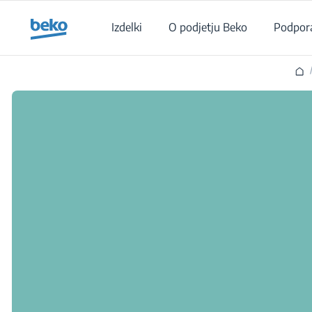
Main content starts here
Izdelki
O podjetju Beko
Podpor