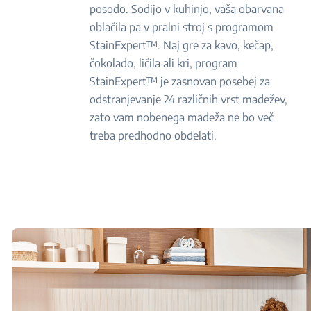
posodo. Sodijo v kuhinjo, vaša obarvana
oblačila pa v pralni stroj s programom
StainExpert™. Naj gre za kavo, kečap,
čokolado, ličila ali kri, program
StainExpert™ je zasnovan posebej za
odstranjevanje 24 različnih vrst madežev,
zato vam nobenega madeža ne bo več
treba predhodno obdelati.