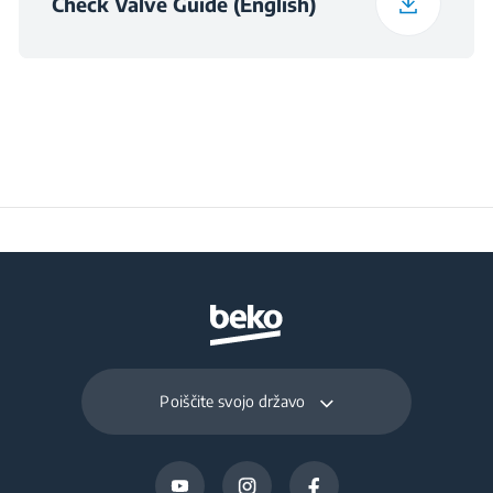
Check Valve Guide (English)
Frekvencija
50 Hz
Spinning Efficiency
B
Class
Water Consumption
50 L
Energy Consumption
216 kWh
Spinning Noise Class
B
Poiščite svojo državo