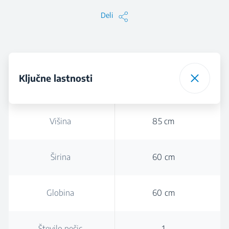
Deli
Ključne lastnosti
Višina
85 cm
Širina
60 cm
Globina
60 cm
Število pečic
1