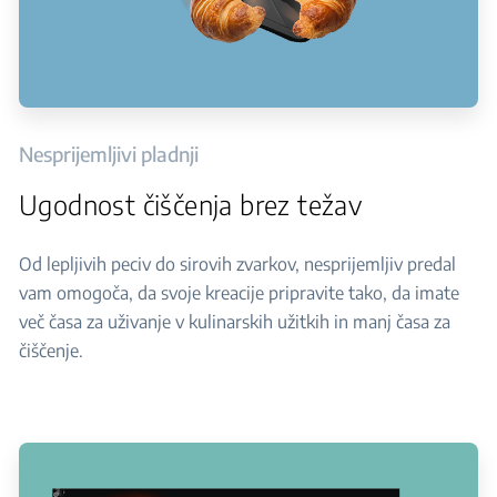
Nesprijemljivi pladnji
Ugodnost čiščenja brez težav
Od lepljivih peciv do sirovih zvarkov, nesprijemljiv predal
vam omogoča, da svoje kreacije pripravite tako, da imate
več časa za uživanje v kulinarskih užitkih in manj časa za
čiščenje.