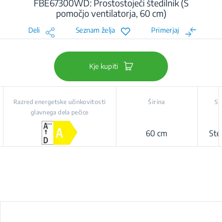
FBE67300WD: Prostostoječi štedilnik (S
pomočjo ventilatorja, 60 cm)
Deli
Seznam želja
Primerjaj
Kje kupiti
Razred energetske učinkovitosti
Širina
St
glavnega dela pečice
60 cm
Ste