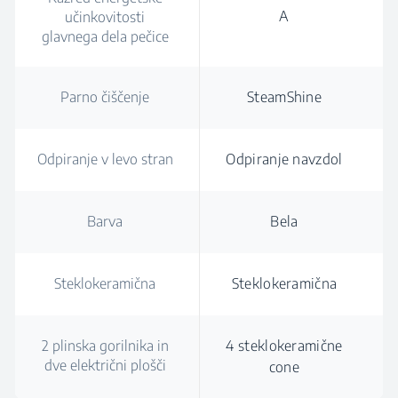
A
učinkovitosti
glavnega dela pečice
Parno čiščenje
SteamShine
Odpiranje v levo stran
Odpiranje navzdol
Barva
Bela
Steklokeramična
Steklokeramična
2 plinska gorilnika in
4 steklokeramične
dve električni plošči
cone