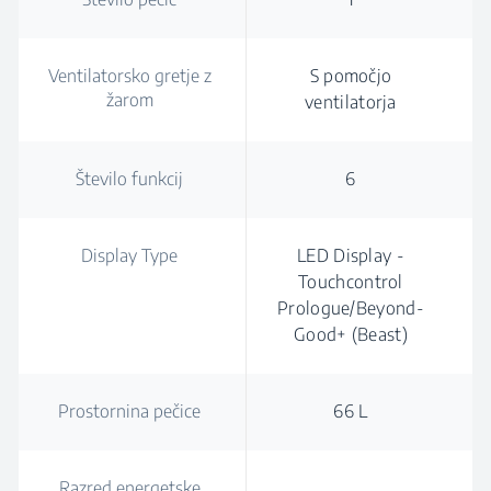
Ventilatorsko gretje z
S pomočjo
žarom
ventilatorja
Število funkcij
6
Display Type
LED Display -
Touchcontrol
Prologue/Beyond-
Good+ (Beast)
Prostornina pečice
66 L
Razred energetske