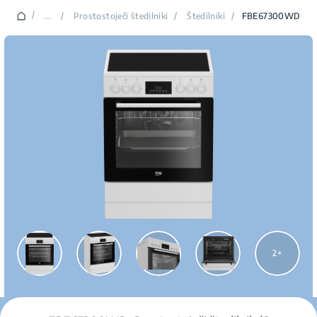
/
...
/
Prostostoječi štedilniki
/
Štedilniki
/
FBE67300WD
2