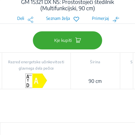
GM 15321 DX NS: Prostostoječi štedilnik
(Multifunkcijski, 90 cm)
Deli
Seznam želja
Primerjaj
Kje kupiti
Razred energetske učinkovitosti
Širina
St
glavnega dela pečice
90 cm