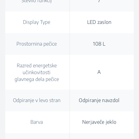
Število funkcij
7
Display Type
LED zaslon
Prostornina pečice
108 L
Razred energetske
A
učinkovitosti
glavnega dela pečice
Odpiranje v levo stran
Odpiranje navzdol
Barva
Nerjaveče jeklo