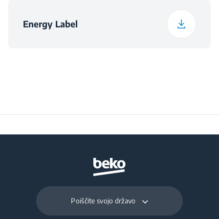
Vtič
Energy Label
Poiščite svojo državo