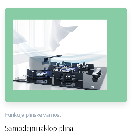
Funkcija plinske varnosti
Samodejni izklop plina