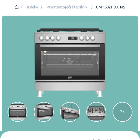
/
Izdelki
/
Prostostoječi štedilniki
/
GM 15321 DX NS
2