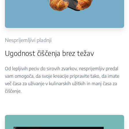
Nesprijemljivi pladnji
Ugodnost čiščenja brez težav
Od lepljivih peciv do sirovih zvarkov, nesprijemljiv predal
vam omogoča, da svoje kreacije pripravite tako, da imate
več časa za uživanje v kulinarskih užitkih in manj časa za
čiščenje.