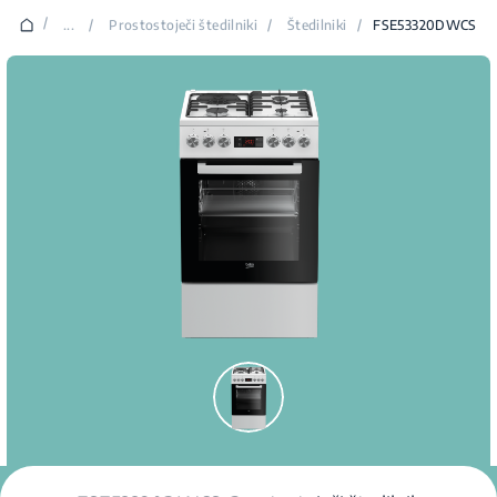
/
...
/
Prostostoječi štedilniki
/
Štedilniki
/
FSE53320DWCS