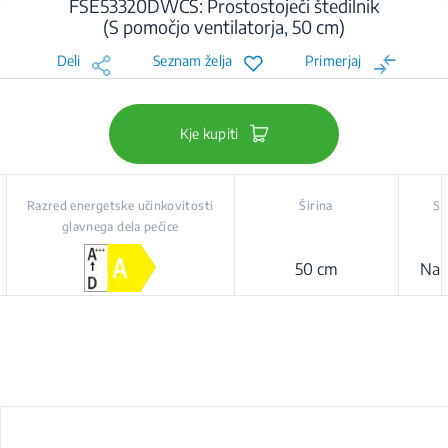
FSE53320DWCS: Prostostoječi štedilnik
(S pomočjo ventilatorja, 50 cm)
Deli
Seznam želja
Primerjaj
Kje kupiti
Razred energetske učinkovitosti
Širina
St
glavnega dela pečice
50 cm
Na 