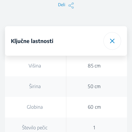
Deli
Ključne lastnosti
Višina
85 cm
Širina
50 cm
Globina
60 cm
Število pečic
1