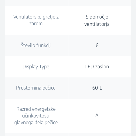
Ventilatorsko gretje z
S pomočjo
žarom
ventilatorja
Število funkcij
6
Display Type
LED zaslon
Prostornina pečice
60 L
Razred energetske
A
učinkovitosti
glavnega dela pečice