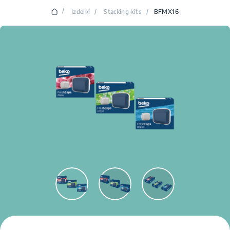
/
Izdelki
/
Stacking kits
/
BFMX16