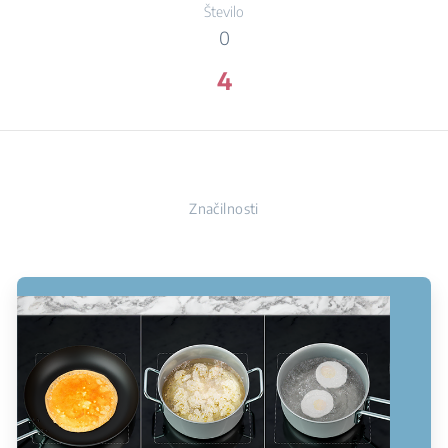
Število
0
4
Značilnosti