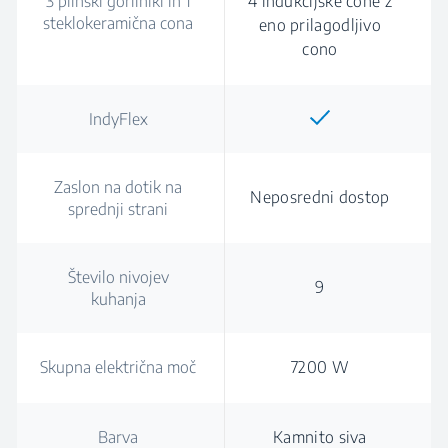
3 plinski gorilniki in 1
4 indukcijske cone z
steklokeramična cona
eno prilagodljivo
cono
IndyFlex
Zaslon na dotik na
Neposredni dostop
sprednji strani
Število nivojev
9
kuhanja
Skupna električna moč
7200 W
Barva
Kamnito siva