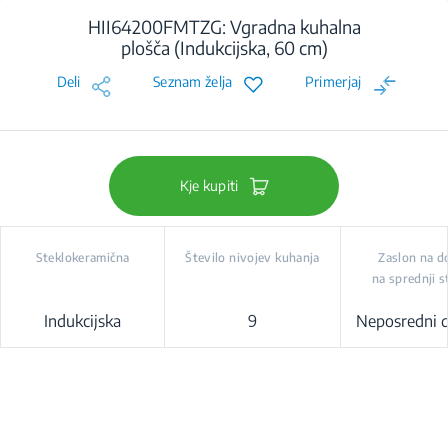
HII64200FMTZG: Vgradna kuhalna
plošča (Indukcijska, 60 cm)
Deli
Seznam želja
Primerjaj
Kje kupiti
Steklokeramična
Število nivojev kuhanja
Zaslon na d
na sprednji s
Indukcijska
9
Neposredni 