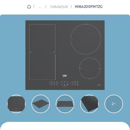
/
...
/
Indukcijski
/
HII64200FMTZG
2