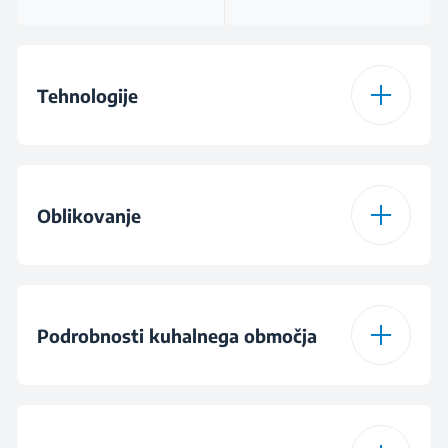
Tehnologije
Steklokeramična
Indukcijska
Oblikovanje
IndyFlex
Emajl
Steklo
Barva
Kamnito siva
Podrobnosti kuhalnega območja
Booster
3 plinski gorilniki in 1
4 indukcijske cone z
steklokeramična cona
eno prilagodljivo