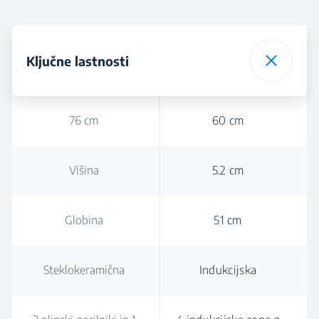
Ključne lastnosti
76 cm
60 cm
Višina
5.2 cm
Globina
51 cm
Steklokeramična
Indukcijska