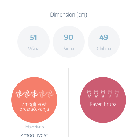
Dimension (cm)
51
90
49
Višina
Širina
Globina
Zmogljivost
Raven hrupa
prezračevanja
Intenzivno
Zmogljivost