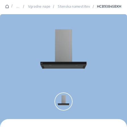
/
...
/
Vgradne nape
/
Stenska namestitev
/
HCB93845BXH