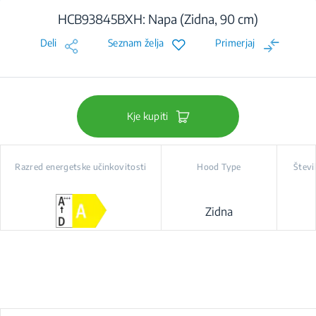
HCB93845BXH: Napa (Zidna, 90 cm)
Deli
Seznam želja
Primerjaj
Kje kupiti
Razred energetske učinkovitosti
Hood Type
Števi
Zidna