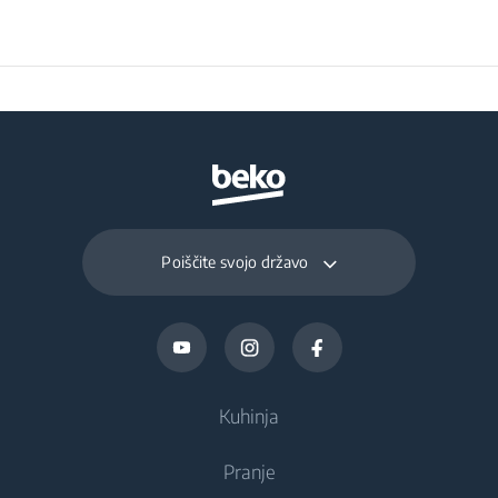
A
osvetlitve
Razred učinkovitosti
B
filtriranja maščob
Skupna poraba
225 W
energije
Poiščite svojo državo
Povprečna poraba
30.6 kWh
električne energije
(kWh/leto)
Kuhinja
Voltage
220 - 240 V
Pranje
Hlajenje
Frekvencija
50 Hz