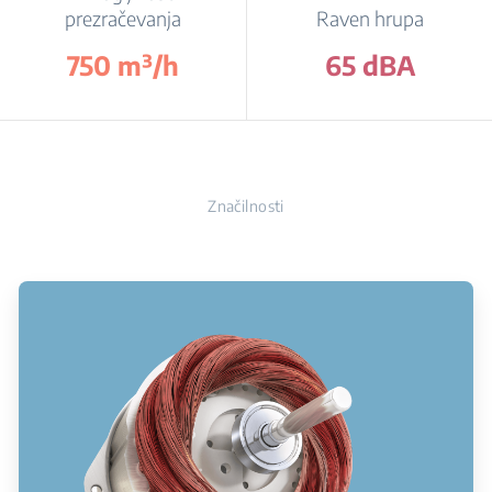
prezračevanja
Raven hrupa
750 m³/h
65 dBA
Značilnosti