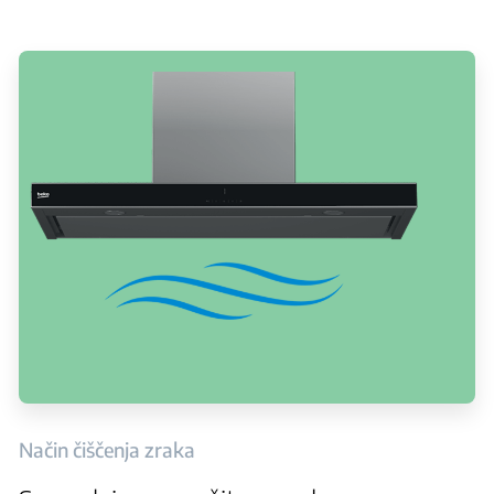
Način čiščenja zraka