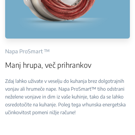
Napa ProSmart ™
Manj hrupa, več prihrankov
Zdaj lahko uživate v veselju do kuhanja brez dolgotrajnih
vonjav ali hrumeče nape. Napa ProSmart™ tiho odstrani
neželene vonjave in dim iz vaše kuhinje, tako da se lahko
osredotočite na kuhanje. Poleg tega vrhunska energetska
učinkovitost pomeni nižje račune!