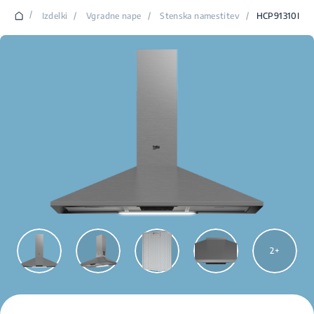
/
Izdelki
/
Vgradne nape
/
Stenska namestitev
/
HCP91310I
2