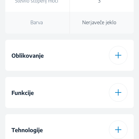
Število stopenj moči
3
Barva
Nerjaveče jeklo
Oblikovanje
Barva
Nerjaveče jeklo
Funkcije
Mehanski gumbi
Mehanski drsniki
Število stopenj moči
3
Halogen
LED Illumination
Tehnologije