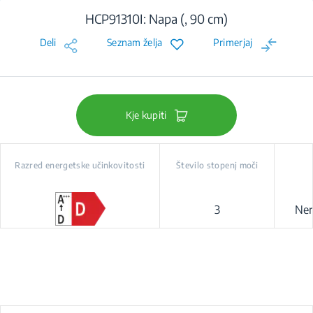
HCP91310I: Napa (, 90 cm)
Deli
Seznam želja
Primerjaj
Kje kupiti
Razred energetske učinkovitosti
Število stopenj moči
3
Ner