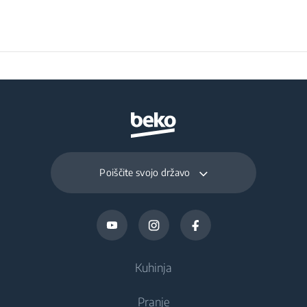
D
filtriranja maščob
Skupna poraba
96 W
energije
Povprečna poraba
56.5 kWh
električne energije
(kWh/leto)
Poiščite svojo državo
Voltage
220 - 240 V
Frekvencija
50 Hz
Kuhinja
Pranje