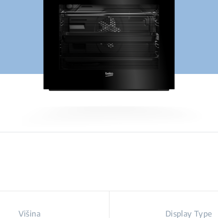
Višina
Display Type