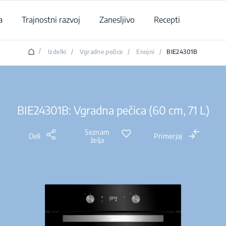
a
Trajnostni razvoj
Zanesljivo
Recepti
/
Izdelki
/
Vgradne pečice
/
Enojni
/
BIE24301B
BIE24301B: Vgradna pečica (60 cm, 71 L)
Seznam
Deli
Primerjaj
želja