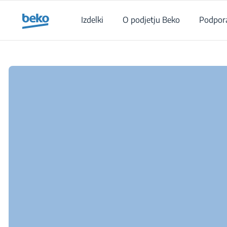
Main content starts here
Izdelki
O podjetju Beko
Podpor