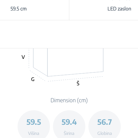
59.5 cm
LED zaslon
V
G
Š
Dimension (cm)
59.5
59.4
56.7
Višina
Širina
Globina