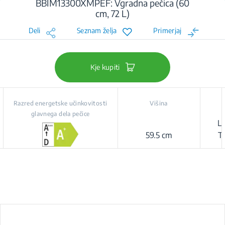
BBIM13300XMPEF: Vgradna pečica (60
cm, 72 L)
Deli
Seznam želja
Primerjaj
Kje kupiti
Razred energetske učinkovitosti
Višina
glavnega dela pečice
LE
59.5 cm
T
Prol
Go
Co