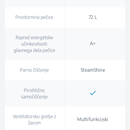
Prostornina pečice
72 L
Razred energetske
A+
učinkovitosti
glavnega dela pečice
Parno čiščenje
SteamShine
Pirolitično
samočiščenje
Ventilatorsko gretje z
Multifunkcijski
žarom