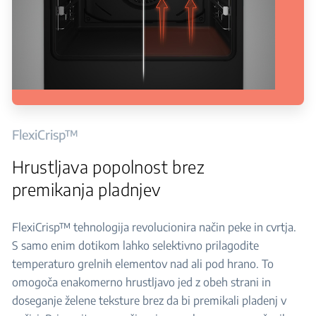
FlexiCrisp™
Hrustljava popolnost brez
premikanja pladnjev
FlexiCrisp™ tehnologija revolucionira način peke in cvrtja.
S samo enim dotikom lahko selektivno prilagodite
temperaturo grelnih elementov nad ali pod hrano. To
omogoča enakomerno hrustljavo jed z obeh strani in
doseganje želene teksture brez da bi premikali pladenj v