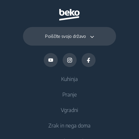
Poiščite svojo državo
Kuhinja
Pranje
Hlajenje
Vgradni
Hladilniki
Pralni stroji
Zrak in nega doma
Zamrzovalniki
Prostostoječi pralni stroji
Hlajenje
Kombinirani hladilniki-zamrzovalniki