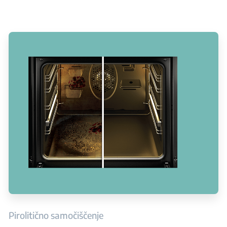
Pirolitično samočiščenje