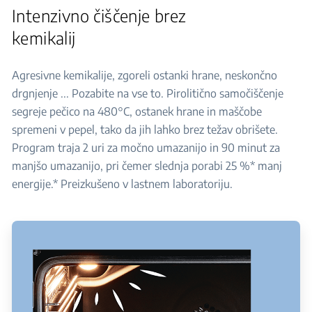
Intenzivno čiščenje brez
kemikalij
Agresivne kemikalije, zgoreli ostanki hrane, neskončno
drgnjenje ... Pozabite na vse to. Pirolitično samočiščenje
segreje pečico na 480°C, ostanek hrane in maščobe
spremeni v pepel, tako da jih lahko brez težav obrišete.
Program traja 2 uri za močno umazanijo in 90 minut za
manjšo umazanijo, pri čemer slednja porabi 25 %* manj
energije.* Preizkušeno v lastnem laboratoriju.