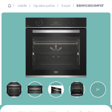
/
Izdelki
/
Vgradne pečice
/
Enojni
/
BBIM13300XMPEF
3