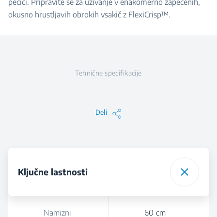
pečici. Pripravite se za uživanje v enakomerno zapečenih,
okusno hrustljavih obrokih vsakič z FlexiCrisp™.
Tehnične specifikacije
Deli
Ključne lastnosti
Namizni
60 cm