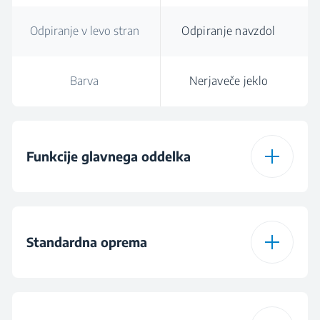
Odpiranje v levo stran
Odpiranje navzdol
Barva
Nerjaveče jeklo
Funkcije glavnega oddelka
Ventilatorsko gretje z
Multifunkcijski
žarom
Standardna oprema
Število funkcij
10
Ena raven teleskopske
Ena raven
police
teleskopske police