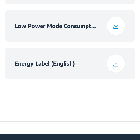
Velikost odprtine
560×550×600
(ŠxGxV) (mm)
Low Power Mode Consumption Information
Energy Label (English)