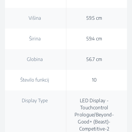
Višina
59.5 cm
Širina
59.4 cm
Globina
56.7 cm
Število funkcij
10
Display Type
LED Display -
Touchcontrol
Prologue/Beyond-
Good+ (Beast)-
Competitive-2