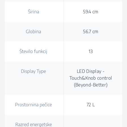
Širina
59.4 cm
Globina
56.7 cm
Število funkcij
13
Display Type
LED Display -
Touch&Knob control
(Beyond-Better)
Prostornina pečice
72 L
Razred energetske