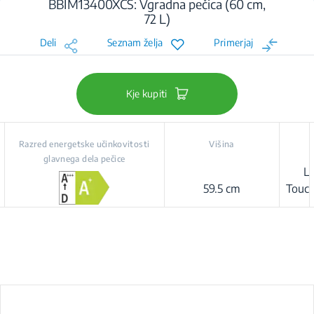
BBIM13400XCS: Vgradna pečica (60 cm,
72 L)
Deli
Seznam želja
Primerjaj
Kje kupiti
Razred energetske učinkovitosti
Višina
glavnega dela pečice
LE
59.5 cm
Touch
(Be