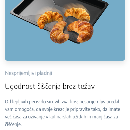
Nesprijemljivi pladnji
Ugodnost čiščenja brez težav
Od lepljivih peciv do sirovih zvarkov, nesprijemljiv predal
vam omogoča, da svoje kreacije pripravite tako, da imate
več časa za uživanje v kulinarskih užitkih in manj časa za
čiščenje.