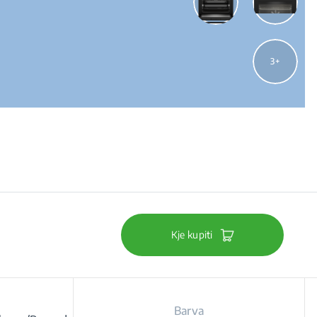
3
Kje kupiti
Barva