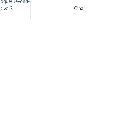
ologue/Beyond-
tive-2
Črna