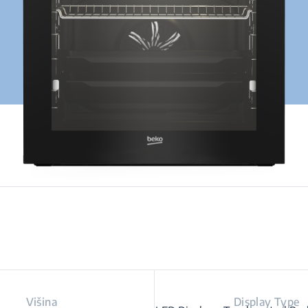
Višina
Display Type