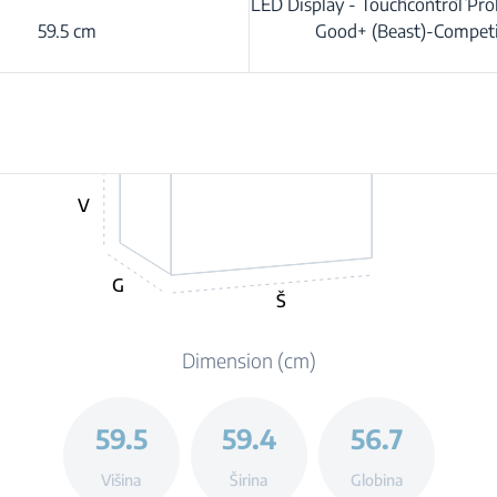
LED Display - Touchcontrol Pr
59.5 cm
Good+ (Beast)-Competi
V
G
Š
Dimension (cm)
59.5
59.4
56.7
Višina
Širina
Globina