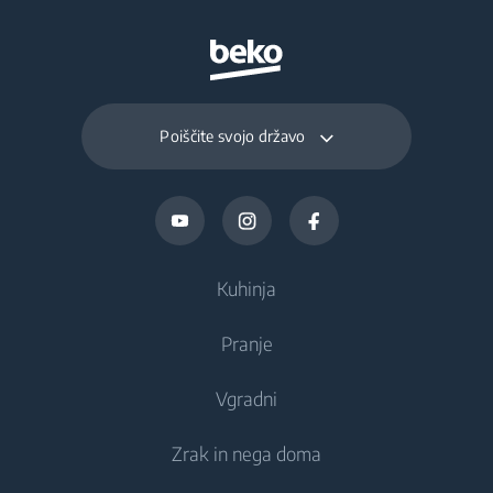
Total Fresh Food &
130 L
Chill Compartment
Volume (l)
Poiščite svojo državo
Frozen Food Storage
44 L
Volume (l)
Daily Freezing
2.1 kg
Capacity (kg/day)
Kuhinja
Pranje
Hlajenje
Vgradni
Hladilniki
Pralni stroji
Zrak in nega doma
Zamrzovalniki
Prostostoječi pralni stroji
Hlajenje
Kombinirani hladilniki-zamrzovalniki