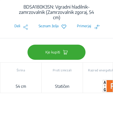
BDSA180K3SN: Vgradni hladilnik-
zamrzovalnik (Zamrzovalnik zgoraj, 54
cm)
Deli
Seznam želja
Primerjaj
Kje kupiti
Širina
Proti zmrzali
Razred energetsk
54 cm
Statičen