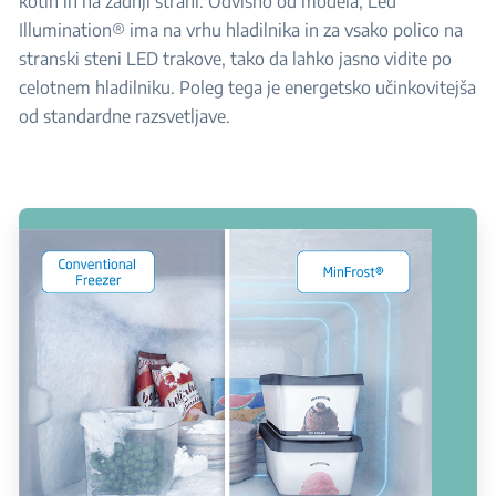
kotih in na zadnji strani. Odvisno od modela, Led
Illumination® ima na vrhu hladilnika in za vsako polico na
stranski steni LED trakove, tako da lahko jasno vidite po
celotnem hladilniku. Poleg tega je energetsko učinkovitejša
od standardne razsvetljave.