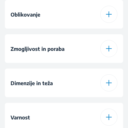
Pladenj za led Twist &
Škatla za led
Frozen Food Storage
Serve
44 L
Volume (l)
Oblikovanje
Daily Freezing
2.1 kg
Capacity (kg/day)
3D prilagajanje
Drsni tečaj
Zmogljivost in poraba
LED Illumination
Razred energetske
F
Skrinja
Zamrzovalnik zgoraj
učinkovitosti
Dimenzije in teža
Mehansko
Mehansko
Annual Energy
235
Consumption
Višina
122.2 cm
(kWh/year)
Varnost
Samostoječ podpultni
Vgradna
Širina
54 cm