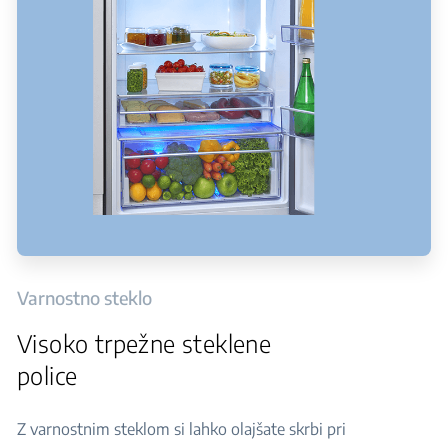
Varnostno steklo
Visoko trpežne steklene
police
Z varnostnim steklom si lahko olajšate skrbi pri