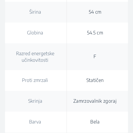
Širina
54 cm
Globina
54.5 cm
Razred energetske
F
učinkovitosti
Proti zmrzali
Statičen
Skrinja
Zamrzovalnik zgoraj
Barva
Bela