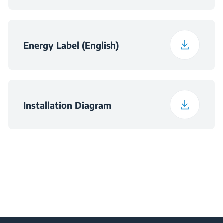
Noise Emission Class
C
Energy Label (English)
Maximum Ambient
Temperature Required
38
for Satisfactory
Operation (°C)
Installation Diagram
Daily Energy
0.391
Consumption at 16°C
(kWh/day)
Preservation Time at
13
Power Cut (hours)