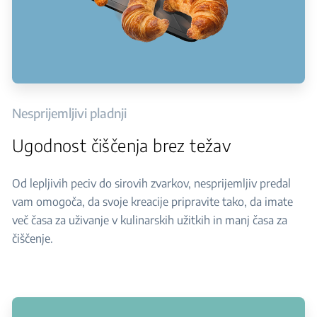
Nesprijemljivi pladnji
Ugodnost čiščenja brez težav
Od lepljivih peciv do sirovih zvarkov, nesprijemljiv predal
vam omogoča, da svoje kreacije pripravite tako, da imate
več časa za uživanje v kulinarskih užitkih in manj časa za
čiščenje.