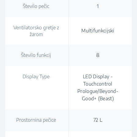
Število pečic
1
Ventilatorsko gretje z
Multifunkcijski
žarom
Število funkcij
8
Display Type
LED Display -
Touchcontrol
Prologue/Beyond-
Good+ (Beast)
Prostornina pečice
72 L