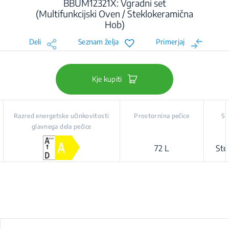
BBUM12321X: Vgradni set
(Multifunkcijski Oven / Steklokeramična
Hob)
Deli
Seznam želja
Primerjaj
Kje kupiti
Razred energetske učinkovitosti
Prostornina pečice
St
glavnega dela pečice
72 L
Ste