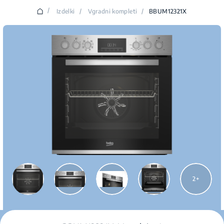
/
Izdelki
/
Vgradni kompleti
/
BBUM12321X
2