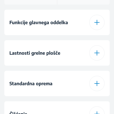
Funkcije glavnega oddelka
Ventilatorsko gretje z
Multifunkcijski
žarom
Lastnosti grelne plošče
Število funkcij
8
Steklokeramična
Steklokeramična
Standardna oprema
Odtajanje
2 plinska gorilnika in
4 steklokeramične
dve električni plošči
cone
S pomočjo ventilatorja
Število standardnih
1
pekačev
Čišćenje