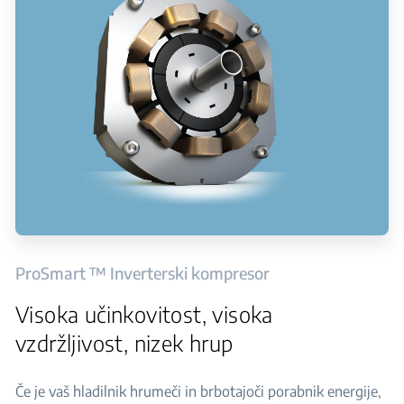
ProSmart ™ Inverterski kompresor
Visoka učinkovitost, visoka
vzdržljivost, nizek hrup
Če je vaš hladilnik hrumeči in brbotajoči porabnik energije,