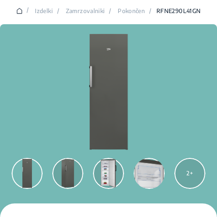
/
Izdelki
/
Zamrzovalniki
/
Pokončen
/
RFNE290L41GN
2