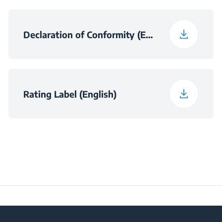
Noise Emission Class
C
Declaration of Conformity (English)
Maximum Ambient
Temperature Required
43
for Satisfactory
Operation (°C)
Rating Label (English)
Daily Energy
0.38
Consumption at 16°C
(kWh/day)
Preservation Time at
10
Power Cut (hours)
Frozen Food Storage
256 L
Volume (l)