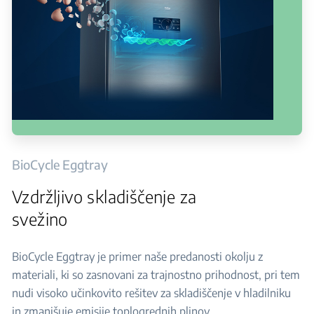
BioCycle Eggtray
Vzdržljivo skladiščenje za
svežino
BioCycle Eggtray je primer naše predanosti okolju z
materiali, ki so zasnovani za trajnostno prihodnost, pri tem
nudi visoko učinkovito rešitev za skladiščenje v hladilniku
in zmanjšuje emisije toplogrednih plinov.