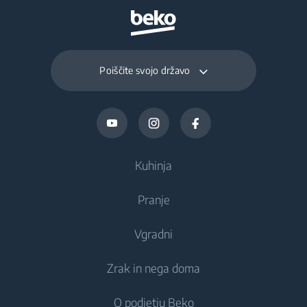
Daily Freezing
18 kg
Capacity (kg/day)
Poiščite svojo državo
Kuhinja
Pranje
Hlajenje
Vgradni
Hladilniki
Pralni stroji
Zrak in nega doma
Zamrzovalniki
Prostostoječi pralni stroji
Hlajenje
Kombinirani hladilniki-zamrzovalniki
O podjetju Beko
Vgradni pralni stroji