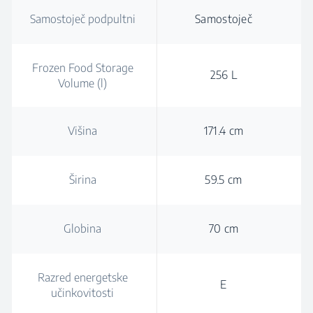
Samostoječ podpultni
Samostoječ
Frozen Food Storage
256 L
Volume (l)
Višina
171.4 cm
Širina
59.5 cm
Globina
70 cm
Razred energetske
E
učinkovitosti