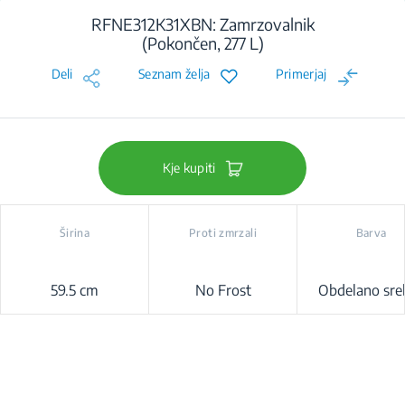
RFNE312K31XBN: Zamrzovalnik
(Pokončen, 277 L)
Deli
Seznam želja
Primerjaj
Kje kupiti
Širina
Proti zmrzali
Barva
59.5 cm
No Frost
Obdelano sre