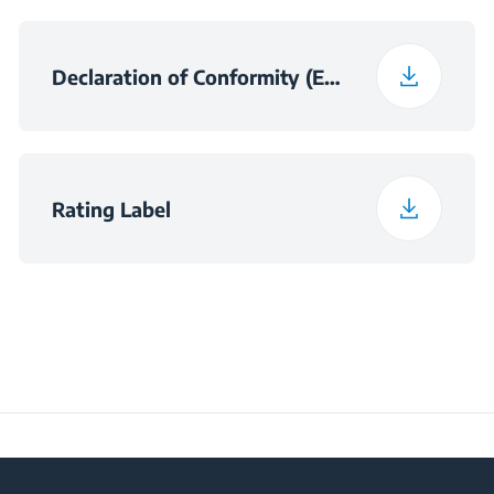
Noise Emission Class
C
Declaration of Conformity (English)
Maximum Ambient
Temperature Required
43
for Satisfactory
Operation (°C)
Rating Label
Daily Energy
0.559
Consumption at 16°C
(kWh/day)
Preservation Time at
10
Power Cut (hours)
Frozen Food Storage
282 L
Volume (l)