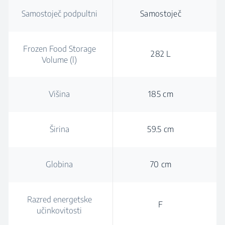
Samostoječ podpultni
Samostoječ
Frozen Food Storage
282 L
Volume (l)
Višina
185 cm
Širina
59.5 cm
Globina
70 cm
Razred energetske
F
učinkovitosti