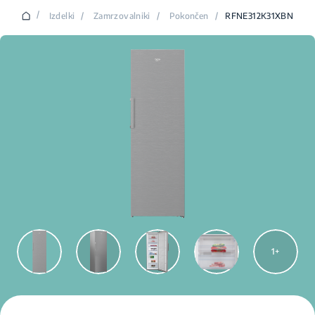
/
Izdelki
/
Zamrzovalniki
/
Pokončen
/
RFNE312K31XBN
1