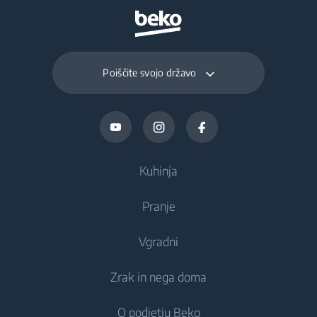
Daily Freezing
19.5 kg
Capacity (kg/day)
Poiščite svojo državo
Kuhinja
Pranje
Hlajenje
Vgradni
Hladilniki
Pralni stroji
Zrak in nega doma
Zamrzovalniki
Prostostoječi pralni stroji
Hlajenje
Kombinirani hladilniki-zamrzovalniki
O podjetju Beko
Vgradni pralni stroji