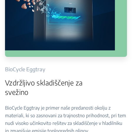
BioCycle Eggtray
Vzdržljivo skladiščenje za
svežino
BioCycle Eggtray je primer naše predanosti okolju z
materiali, ki so zasnovani za trajnostno prihodnost, pri tem
nudi visoko učinkovito rešitev za skladiščenje v hladilniku
in zmanjšuje emisije toplogrednih plinov.