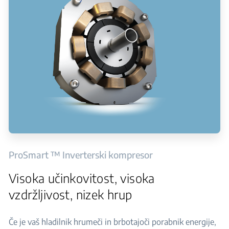
ProSmart ™ Inverterski kompresor
Visoka učinkovitost, visoka
vzdržljivost, nizek hrup
Če je vaš hladilnik hrumeči in brbotajoči porabnik energije,