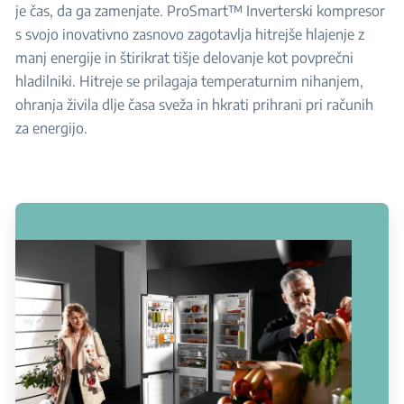
je čas, da ga zamenjate. ProSmart™ Inverterski kompresor
s svojo inovativno zasnovo zagotavlja hitrejše hlajenje z
manj energije in štirikrat tišje delovanje kot povprečni
hladilniki. Hitreje se prilagaja temperaturnim nihanjem,
ohranja živila dlje časa sveža in hkrati prihrani pri računih
za energijo.