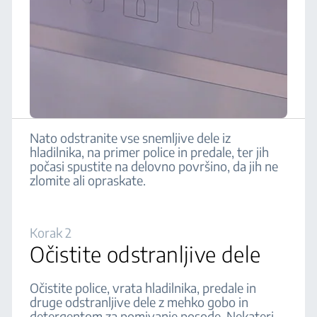
Nato odstranite vse snemljive dele iz
hladilnika, na primer police in predale, ter jih
počasi spustite na delovno površino, da jih ne
zlomite ali opraskate.
Korak 2
Očistite odstranljive dele
Očistite police, vrata hladilnika, predale in
druge odstranljive dele z mehko gobo in
detergentom za pomivanje posode. Nekateri