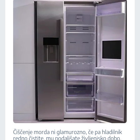
Čiščenje morda ni glamurozno, če pa hladilnik
redno čistite, mu podaljšate življenjsko dobo,