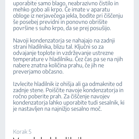
uporabite samo blago, neabrazivno čistilo in
mehko gobo ali krpo. Če imate v aparatu
obloge iz nerjavečega jekla, bodite pri čiščenju
še posebej previdni in ponovno obrišite
površine s suho krpo, da se prej posušijo.
Navoji kondenzatorja se nahajajo na zadnji
strani hladilnika, blizu tal. Ključni so za
odvajanje toplote in vzdrževanje ustrezne
temperature v hladilniku. Čez čas pa se na njih
nabere znatna količina prahu, če jih ne
preverjamo občasno.
Izvlecite hladilnik iz ohišja ali ga odmaknite od
zadnje stene. Poiščite navoje kondenzatorja in
ročno poberite prah. Za čiščenje navojev
kondenzatorja lahko uporabite tudi sesalnik, ki
je nastavljen na najnižjo sesalno moč.
Korak 5