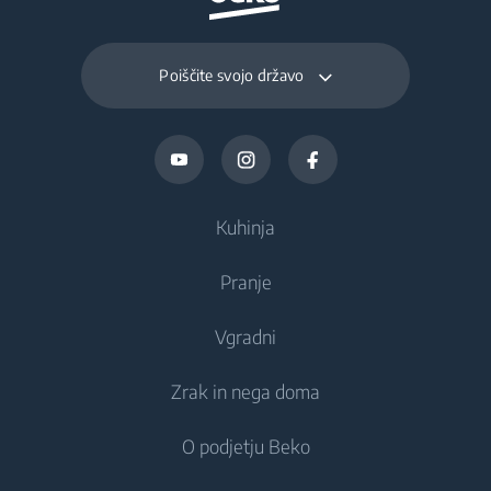
Poiščite svojo državo
Kuhinja
Pranje
Hlajenje
Vgradni
Hladilniki
Pralni stroji
Zrak in nega doma
Zamrzovalniki
Prostostoječi pralni stroji
Hlajenje
Kombinirani hladilniki-zamrzovalniki
O podjetju Beko
Vgradni pralni stroji
Vgradni hladilniki
Nega zraka
Vgradni hladilniki
Kombinirani pralni in sušilni stroji