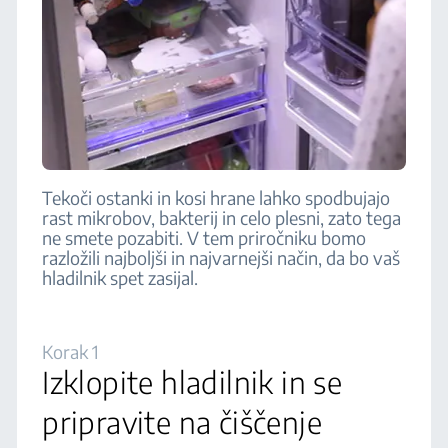
Tekoči ostanki in kosi hrane lahko spodbujajo
rast mikrobov, bakterij in celo plesni, zato tega
ne smete pozabiti. V tem priročniku bomo
razložili najboljši in najvarnejši način, da bo vaš
hladilnik spet zasijal.
Korak 1
Izklopite hladilnik in se
pripravite na čiščenje