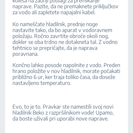
kolesa na zadnji podlagi za premikanje
naprave. Pazite, da ne premaknete priključkov
za vodo ali zapletete napajalni kabel.
Ko nameščate hladilnik, prednje noge
nastavite tako, da bo aparat v vodoravnem
položaju. Ročno zavrtite obroče okoli nog,
dokler se oba trdno ne dotakneta tal. Z vodno
tehtnico se prepričajte, da je naprava
poravnana.
Končno lahko posode napolnite z vodo. Preden
hrano položite v nov hladilnik, morate počakati
približno 6 ur, ker traja toliko časa, da doseže
nastavljeno temperaturo.
Evo, to je to. Pravkar ste namestili svoj novi
hladilnik Beko z razpršilnikom vode! Upamo,
da boste uživali pri uporabi nove naprave.