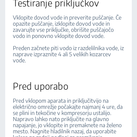
Testiranje priključkov
Vklopite dovod vode in preverite puščanje. Če
opazite puščanje, izklopite dovod vode in
zavarujte vse priključke, obrišite puščajočo
vodo in ponovno vklopite dovod vode.
Preden začnete piti vodo iz razdelilnika vode, iz
naprave izpraznite 4 ali 5 velikih kozarcev
vode.
Pred uporabo
Pred vklopom aparata in priključitvijo na
električno omrežje počakajte najmanj 4 ure, da
se plini in tekočine v kompresorju ustalijo.
Napravo lahko nato priključite na glavno
napajanje, jo vklopite in premaknete na želeno
mesto. Nagnite hladilnik nazaj, da uporabite