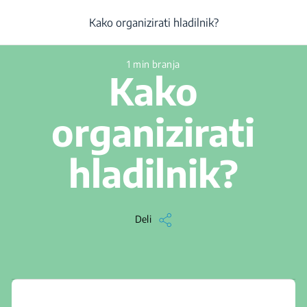
/
...
/
Uporaba
/
Članek
/
Kako organizirati hladilnik?
Kako organizirati hladilnik?
1 min branja
Kako
organizirati
hladilnik?
Deli