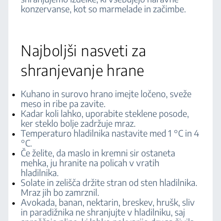
konzervanse, kot so marmelade in začimbe.
Najboljši nasveti za
shranjevanje hrane
Kuhano in surovo hrano imejte ločeno, sveže
meso in ribe pa zavite.
Kadar koli lahko, uporabite steklene posode,
ker steklo bolje zadržuje mraz.
Temperaturo hladilnika nastavite med 1 °C in 4
°C.
Če želite, da maslo in kremni sir ostaneta
mehka, ju hranite na policah v vratih
hladilnika.
Solate in zelišča držite stran od sten hladilnika.
Mraz jih bo zamrznil.
Avokada, banan, nektarin, breskev, hrušk, sliv
in paradižnika ne shranjujte v hladilniku, saj