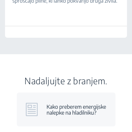
sproščajo pline, ki lahko pokvarijo druga živila.
Nadaljujte z branjem.
Kako preberem energijske
nalepke na hladilniku?