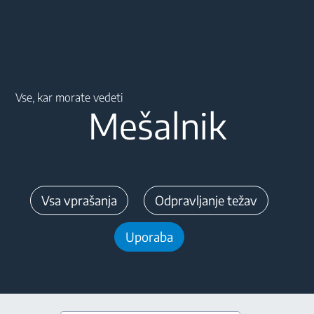
Main content starts here
Vse, kar morate vedeti
Mešalnik
Vsa vprašanja
Odpravljanje težav
Uporaba