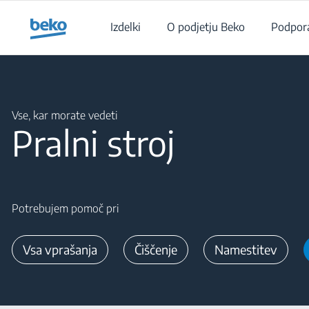
Main content starts here
Izdelki
O podjetju Beko
Podpor
Main content starts here
Vse, kar morate vedeti
Pralni stroj
Potrebujem pomoč pri
Vsa vprašanja
Čiščenje
Namestitev