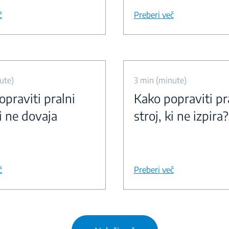
č
Preberi več
ute)
3 min (minute)
praviti pralni
Kako popraviti pr
ki ne dovaja
stroj, ki ne izpira?
č
Preberi več