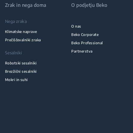
Zrak in nega doma
O podjetju Beko
Nega zraka
O nas
Klimatske naprave
Beko Corporate
Prečiščevalniki zraka
Beko Professional
Partnerstva
Sesalniki
Robotski sesalniki
Brezžični sesalniki
Mokri in suhi