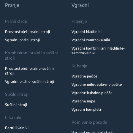
Pranje
Vgradni
Pralni stroji
Hlajenje
Prostostoječi pralni stroji
Vgradni hladilniki
Vgradni pralni stroji
Vgradni zamrzovalniki
Vgradni kombinirani hladilniki-
Kombinirani pralni in sušilni
zamrzovalniki
stroji
Kuhanje
Prostostoječi pralno-sušilni
stroji
Vgradne pečice
Vgradni pralno-sušilni stroji
Vgradne mikrovalovne pečice
Vgradne kuhalne plošče
Sušilni stroji
Vgradne nape
Sušilni stroji
Vgradni kompleti
Likalniki
Pomivanje posode
Parni likalniki
Vgradni pomivalni stroji