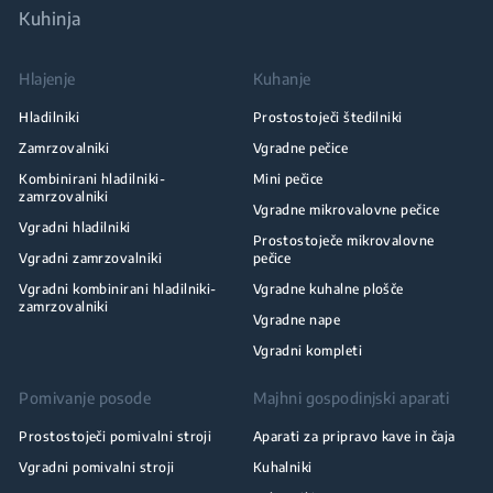
Kuhinja
Hlajenje
Kuhanje
Hladilniki
Prostostoječi štedilniki
Zamrzovalniki
Vgradne pečice
Kombinirani hladilniki-
Mini pečice
zamrzovalniki
Vgradne mikrovalovne pečice
Vgradni hladilniki
Prostostoječe mikrovalovne
Vgradni zamrzovalniki
pečice
Vgradni kombinirani hladilniki-
Vgradne kuhalne plošče
zamrzovalniki
Vgradne nape
Vgradni kompleti
Pomivanje posode
Majhni gospodinjski aparati
Prostostoječi pomivalni stroji
Aparati za pripravo kave in čaja
Vgradni pomivalni stroji
Kuhalniki