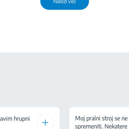
Naloži več
Moj pralni stroj se ne
ravim hrupni
spremeniti. Nekatere l