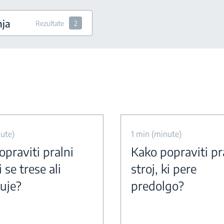
nja
Rezultate
2
ute)
1 min (minute)
praviti pralni
Kako popraviti pr
i se trese ali
stroj, ki pere
uje?
predolgo?