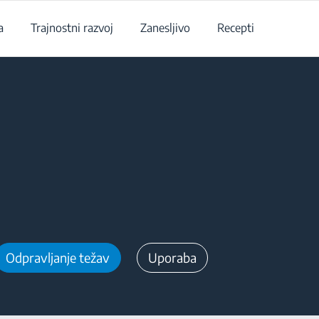
a
Trajnostni razvoj
Zanesljivo
Recepti
Odpravljanje težav
Uporaba