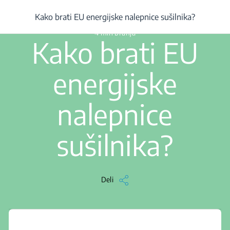
/
...
/
Članek
/
Kako brati EU energijske nalepnice sušilnika?
Kako brati EU energijske nalepnice sušilnika?
4 min branja
Kako brati EU
energijske
nalepnice
sušilnika?
Deli