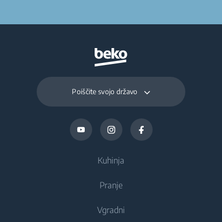
Poiščite svojo državo
Kuhinja
Pranje
Hlajenje
Vgradni
Hladilniki
Pralni stroji