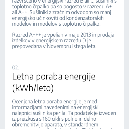
razvrščeno v energijski razred B ali C, sušilniki s
toplotno črpalko pa so pogosto v razredu A+
ali A++. Sušilniki z zračnim odvodom so manj
energijsko učinkoviti od kondenzatorskih
modelov in modelov s toplotno črpalko.
Razred A+++ je vpeljan v maju 2013 in prodaja
izdelkov v energijskem razredu D je
prepovedana v Novembru istega leta.
02.
Letna poraba energije
(kWh/leto)
Ocenjena letna poraba energije je med
informacijami navedenimi na energijski
nalepnici sušilnika perila. Ta podatek je izveden
iz preizkusa s 160 cikli s polno in delno
obremenitvijo aparata, v standardnem