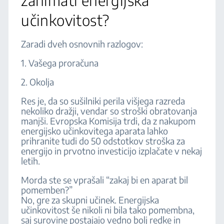
zanimati energijska
učinkovitost?
Zaradi dveh osnovnih razlogov:
1. Vašega proračuna
2. Okolja
Res je, da so sušilniki perila višjega razreda
nekoliko dražji, vendar so stroški obratovanja
manjši. Evropska Komisija trdi, da z nakupom
energijsko učinkovitega aparata lahko
prihranite tudi do 50 odstotkov stroška za
energijo in prvotno investicijo izplačate v nekaj
letih.
Morda ste se vprašali “zakaj bi en aparat bil
pomemben?”
No, gre za skupni učinek. Energijska
učinkovitost še nikoli ni bila tako pomembna,
saj surovine postajajo vedno bolj redke in