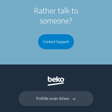
Rather talk to
someone?
Contact Support
Poiščite svojo državo