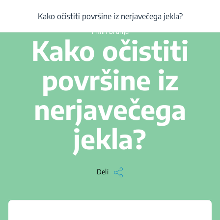
/
...
/
Članek
/
Kako očistiti površine iz nerjavečega jekla?
Kako očistiti površine iz nerjavečega jekla?
1 min branja
Kako očistiti
površine iz
nerjavečega
jekla?
Deli