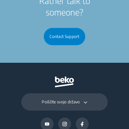
Rather talk to
someone?
Contact Support
Poiščite svojo državo